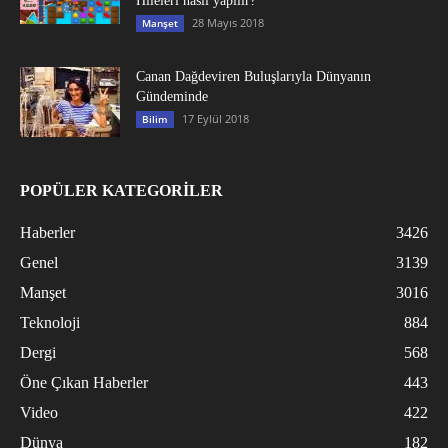
Hileleri nasıl yapılır?
28 Mayıs 2018
Manşet
Canan Dağdeviren Buluşlarıyla Dünyanın
Gündeminde
17 Eylül 2018
Bilim
POPÜLER KATEGORİLER
Haberler
3426
Genel
3139
Manşet
3016
Teknoloji
884
Dergi
568
Öne Çıkan Haberler
443
Video
422
Dünya
182