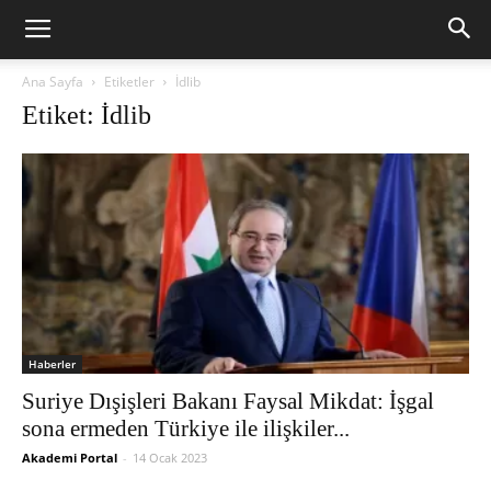
Ana Sayfa
Etiketler
İdlib
Etiket: İdlib
Haberler
Suriye Dışişleri Bakanı Faysal Mikdat: İşgal
sona ermeden Türkiye ile ilişkiler...
Akademi Portal
-
14 Ocak 2023