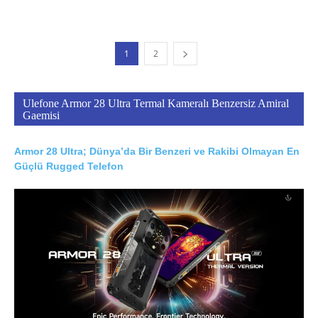
1
2
Ulefone Armor 28 Ultra Termal Kameralı Benzersiz Amiral
Gaemisi
Armor 28 Ultra; Dünya’da Bir Benzeri ve Rakibi Olmayan En
Güçlü Rugged Telefon