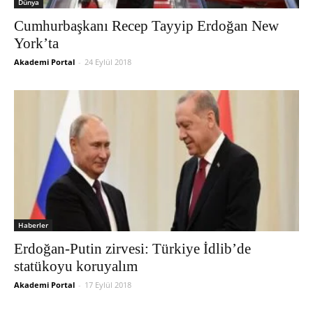
Dünya
Cumhurbaşkanı Recep Tayyip Erdoğan New
York’ta
Akademi Portal
-
24 Eylül 2018
Haberler
Erdoğan-Putin zirvesi: Türkiye İdlib’de
statükoyu koruyalım
Akademi Portal
-
17 Eylül 2018