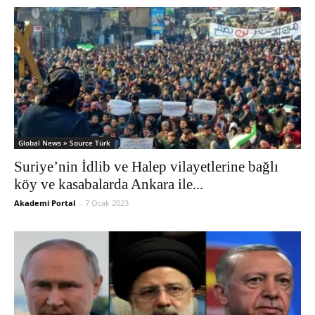
Global News » Source Türk
Suriye’nin İdlib ve Halep vilayetlerine bağlı
köy ve kasabalarda Ankara ile...
Akademi Portal
-
7 Ocak 2023