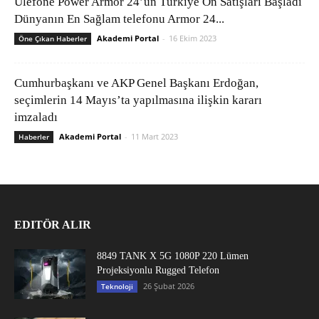
Ulefone Power Armor 24’ün Türkiye Ön Satışları Başladı
Dünyanın En Sağlam telefonu Armor 24...
Akademi Portal
-
16 Ekim 2023
Öne Çıkan Haberler
Cumhurbaşkanı ve AKP Genel Başkanı Erdoğan,
seçimlerin 14 Mayıs’ta yapılmasına ilişkin kararı
imzaladı
Akademi Portal
-
11 Mart 2023
Haberler
EDITÖR ALIR
8849 TANK X 5G 1080P 220 Lümen
Projeksiyonlu Rugged Telefon
26 Şubat 2026
Teknoloji