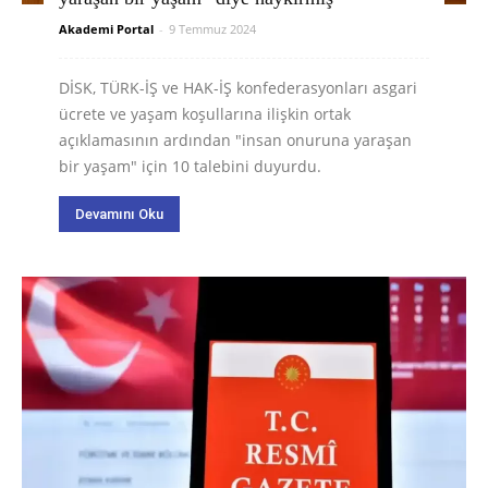
Akademi Portal
-
9 Temmuz 2024
DİSK, TÜRK-İŞ ve HAK-İŞ konfederasyonları asgari
ücrete ve yaşam koşullarına ilişkin ortak
açıklamasının ardından "insan onuruna yaraşan
bir yaşam" için 10 talebini duyurdu.
Devamını Oku