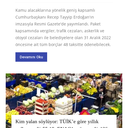
Kamu alacaklarına yönelik geniş kapsamlı
Cumhurbaşkanı Recep Tayyip Erdoğan'ın
imzasıyla Resmi Gazete'de yayımlandı. Paket
kapsamında vergiler, trafik cezaları, askerlik ve
otoyol cezaları ile belediyelere olan 31 Aralık 2022
öncesine ait tüm borçlar 48 taksitte ödenebilecek.
Devamını Oku
Kim yalan söylüyor: TÜİK’e göre yıllık