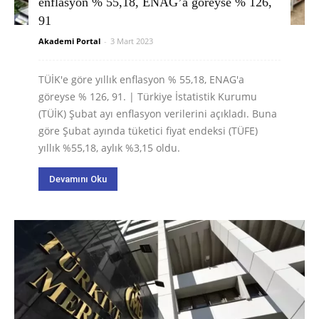
enflasyon % 55,18, ENAG’a göreyse % 126,
91
Akademi Portal
-
3 Mart 2023
TÜİK'e göre yıllık enflasyon % 55,18, ENAG'a
göreyse % 126, 91. | Türkiye İstatistik Kurumu
(TÜİK) Şubat ayı enflasyon verilerini açıkladı. Buna
göre Şubat ayında tüketici fiyat endeksi (TÜFE)
yıllık %55,18, aylık %3,15 oldu.
Devamını Oku