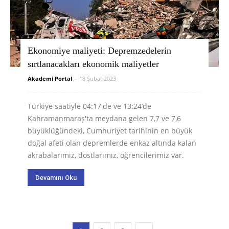
Ekonomiye maliyeti: Depremzedelerin
sırtlanacakları ekonomik maliyetler
Akademi Portal
-
18 Şubat 2023
Türkiye saatiyle 04:17'de ve 13:24’de
Kahramanmaraş'ta meydana gelen 7,7 ve 7,6
büyüklüğündeki, Cumhuriyet tarihinin en büyük
doğal afeti olan depremlerde enkaz altında kalan
akrabalarımız, dostlarımız, öğrencilerimiz var.
Devamını Oku