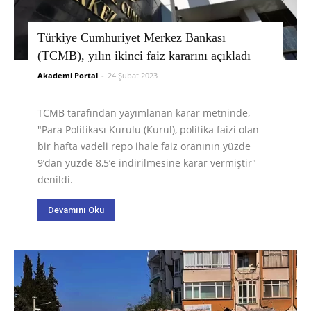
Türkiye Cumhuriyet Merkez Bankası
(TCMB), yılın ikinci faiz kararını açıkladı
Akademi Portal
-
24 Şubat 2023
TCMB tarafından yayımlanan karar metninde,
"Para Politikası Kurulu (Kurul), politika faizi olan
bir hafta vadeli repo ihale faiz oranının yüzde
9’dan yüzde 8,5’e indirilmesine karar vermiştir"
denildi.
Devamını Oku