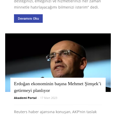
desteğinizi, emeğinizi ve hizmetlerinizi her zaman
minnetle hatırlayacağımı bilmenizi isterim" dedi.
Devamını Oku
Erdoğan ekonominin başına Mehmet Şimşek’i
getirmeyi planlıyor
Akademi Portal
-
17 Mart 2023
Reuters haber ajansına konuşan, AKP'nin taslak