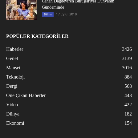
Canan Dağdeviren Buluşlarıyla Dünyanın
Gündeminde
17 Eylül 2018
Bilim
POPÜLER KATEGORİLER
Haberler
3426
Genel
3139
Manşet
3016
Teknoloji
884
Dergi
568
Öne Çıkan Haberler
443
Video
422
Dünya
182
Ekonomi
154