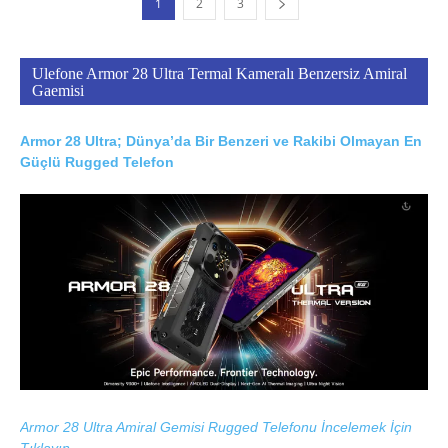
1
2
3
Ulefone Armor 28 Ultra Termal Kameralı Benzersiz Amiral
Gaemisi
Armor 28 Ultra; Dünya’da Bir Benzeri ve Rakibi Olmayan En
Güçlü Rugged Telefon
Armor 28 Ultra Amiral Gemisi Rugged Telefonu İncelemek İçin