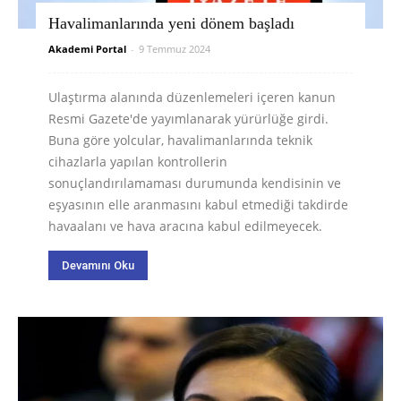
Havalimanlarında yeni dönem başladı
Akademi Portal
-
9 Temmuz 2024
Ulaştırma alanında düzenlemeleri içeren kanun
Resmi Gazete'de yayımlanarak yürürlüğe girdi.
Buna göre yolcular, havalimanlarında teknik
cihazlarla yapılan kontrollerin
sonuçlandırılamaması durumunda kendisinin ve
eşyasının elle aranmasını kabul etmediği takdirde
havaalanı ve hava aracına kabul edilmeyecek.
Devamını Oku