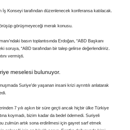
İş Konseyi tarafından düzenlenecek konferansa katılacak.
görüşüp görüşmeyeceği merak konusu.
manı’ndaki basın toplantısında Erdoğan, “ABD Başkanı
 soruya, “ABD tarafından bir talep gelirse değerlendiririz.
ını vermişti.
iye meselesi bulunuyor.
uşmada Suriye’de yaşanan insani krizi ayrıntılı anlatarak
edi.
rinden 7 yılı aşkın bir süre geçti ancak hiçbir ülke Türkiye
altına koymadı, bizim kadar da bedel ödemedi. Suriyeli
u zulmün artık sona erdirilmesi için gayret sarf etmek