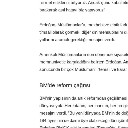
hizmet ettiklerini biliyoruz. Ancak şunu kabul 
bırakarak asıl hatayı biz yapıyoruz”
Erdoğan, Müslümanlar’a, mezhebi ve etnik farklılı
timsali olarak görmek, diğer din mensuplarını 
yollarını aramak gerektiği mesajını verdi.
Amerikalı Müslümanların son dönemde siyasete 
memnuniyetle karşıladığını belirten Erdoğan, A
sonucunda bir çok Müslüman’ı “temsil ve kara
BM’de reform çağrısı
BM’nin yapısının da artık reformdan geçirilmesi
dünyası yok. Her kıtanın, her inancın, her rengin
mesajını verdi. ”Bu yeni dünyada BM’nin de değ
194 üyesinin de daimi üye olabileceği dönüşüml
Erdoğan BMGK gibi kurumları ”Bosna’da, Kosova