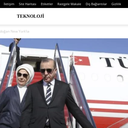
İletişim
Site Haritası
Etiketler
Rastgele Makale
Dış Bağlantılar
Gizlilik
TEKNOLOJI
doğan New York’ta