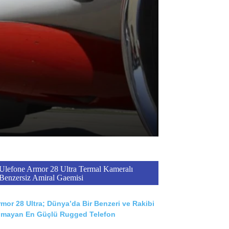
Ulefone Armor 28 Ultra Termal Kameralı
Benzersiz Amiral Gaemisi
mor 28 Ultra; Dünya’da Bir Benzeri ve Rakibi
lmayan En Güçlü Rugged Telefon