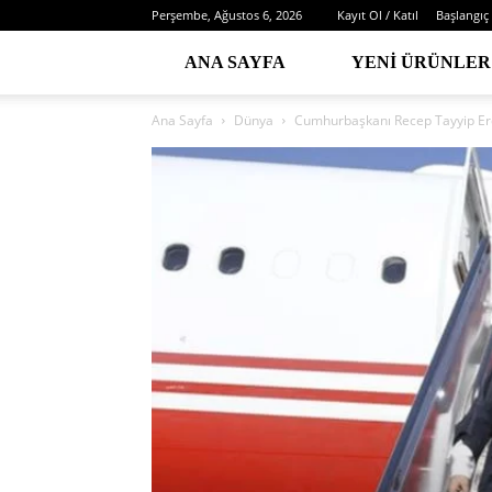
Perşembe, Ağustos 6, 2026
Kayıt Ol / Katıl
Başlangıç
ANA SAYFA
YENI ÜRÜNLER
Ana Sayfa
Dünya
Cumhurbaşkanı Recep Tayyip Er