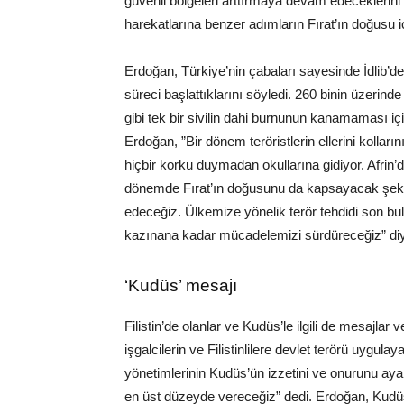
güvenli bölgeleri arttırmaya devam edeceklerini 
harekatlarına benzer adımların Fırat’ın doğusu içi
Erdoğan, Türkiye’nin çabaları sayesinde İdlib’de 
süreci başlattıklarını söyledi.​ 260 binin üzerind
gibi tek bir sivilin dahi burnunun kanamaması içi
Erdoğan, ”Bir dönem teröristlerin ellerini kolları
hiçbir korku duymadan okullarına gidiyor. Afrin’
dönemde Fırat’ın doğusunu da kapsayacak şekild
edeceğiz. Ülkemize yönelik terör tehdidi son bu
kazınana kadar mücadelemizi sürdüreceğiz” di
‘Kudüs’ mesajı
Filistin’de olanlar ve Kudüs’le ilgili de mesajl
işgalcilerin ve Filistinlilere devlet terörü uygula
yönetimlerinin Kudüs’ün izzetini ve onurunu aya
en üst düzeyde vereceğiz” dedi. Erdoğan, Kudüs’