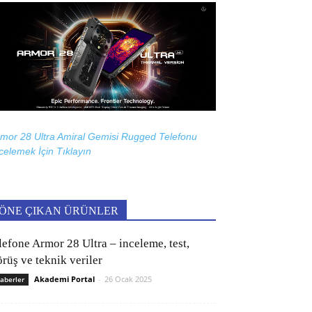
mor 28 Ultra Amiral Gemisi Rugged Telefonu
celemek İçin
Tıklayın
ÖNE ÇIKAN ÜRÜNLER
lefone Armor 28 Ultra – inceleme, test,
rüş ve teknik veriler
Akademi Portal
-
26 Ocak 2025
aberler