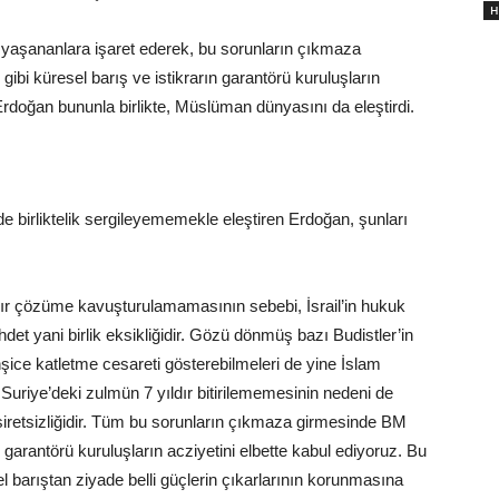
H
de yaşananlara işaret ederek, bu sorunların çıkmaza
ibi küresel barış ve istikrarın garantörü kuruluşların
 Erdoğan bununla birlikte, Müslüman dünyasını da eleştirdi.
birliktelik sergileyememekle eleştiren Erdoğan, şunları
ldır çözüme kavuşturulamamasının sebebi, İsrail’in hukuk
t yani birlik eksikliğidir. Gözü dönmüş bazı Budistler’in
ice katletme cesareti gösterebilmeleri de yine İslam
uriye’deki zulmün 7 yıldır bitirilememesinin nedeni de
iretsizliğidir. Tüm bu sorunların çıkmaza girmesinde BM
 garantörü kuruluşların acziyetini elbette kabul ediyoruz. Bu
l barıştan ziyade belli güçlerin çıkarlarının korunmasına