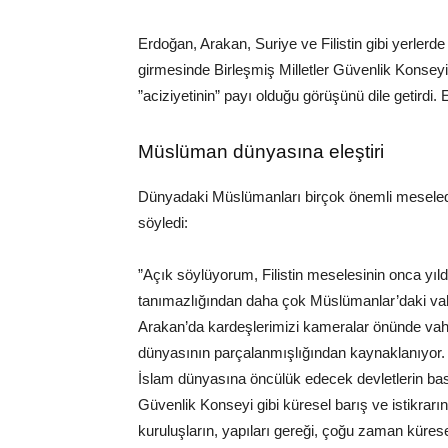
Erdoğan, Arakan, Suriye ve Filistin gibi yerler
girmesinde Birleşmiş Milletler Güvenlik Konseyi g
”aciziyetinin” payı olduğu görüşünü dile getirdi.
Müslüman dünyasına eleştiri
Dünyadaki Müslümanları birçok önemli meselede 
söyledi:
”Açık söylüyorum, Filistin meselesinin onca yı
tanımazlığından daha çok Müslümanlar’daki vahde
Arakan’da kardeşlerimizi kameralar önünde vahş
dünyasının parçalanmışlığından kaynaklanıyor. S
İslam dünyasına öncülük edecek devletlerin bas
Güvenlik Konseyi gibi küresel barış ve istikrarın
kuruluşların, yapıları gereği, çoğu zaman kürese