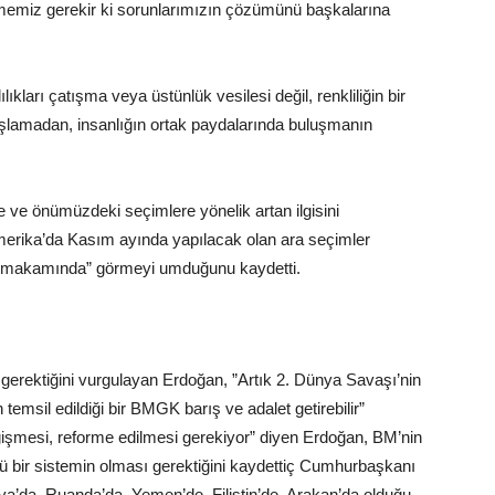
etmemiz gerekir ki sorunlarımızın çözümünü başkalarına
kları çatışma veya üstünlük vesilesi değil, renkliliğin bir
dışlamadan, insanlığın ortak paydalarında buluşmanın
ve önümüzdeki seçimlere yönelik artan ilgisini
merika’da Kasım ayında yapılacak olan ara seçimler
r makamında” görmeyi umduğunu kaydetti.
 gerektiğini vurgulayan Erdoğan, ”Artık 2. Dünya Savaşı’nin
 temsil edildiği bir BMGK barış ve adalet getirebilir”
işmesi, reforme edilmesi gerekiyor” diyen Erdoğan, BM’nin
ü bir sistemin olması gerektiğini kaydettiç Cumhurbaşkanı
’da, Ruanda’da, Yemen’de, Filistin’de, Arakan’da olduğu