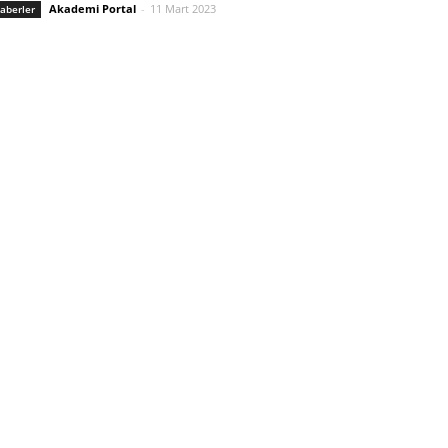
Akademi Portal
-
11 Mart 2023
aberler