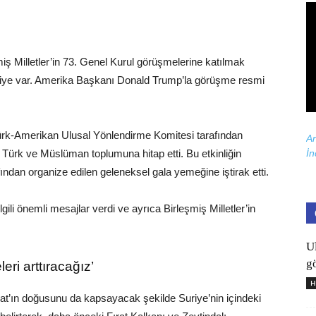
 Milletler’in 73. Genel Kurul görüşmelerine katılmak
iye var. Amerika Başkanı Donald Trump’la görüşme resmi
Türk-Amerikan Ulusal Yönlendirme Komitesi tarafından
Ar
İn
Türk ve Müslüman toplumuna hitap etti. Bu etkinliğin
dan organize edilen geleneksel gala yemeğine iştirak etti.
ilgili önemli mesajlar verdi ve ayrıca Birleşmiş Milletler’in
U
gö
eri arttıracağız’
H
’ın doğusunu da kapsayacak şekilde Suriye’nin içindeki