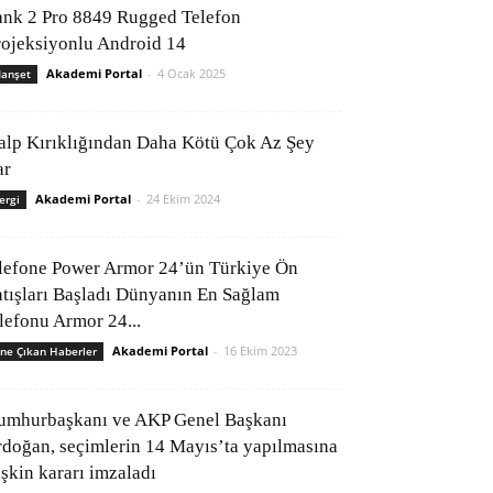
ank 2 Pro 8849 Rugged Telefon
rojeksiyonlu Android 14
Akademi Portal
-
4 Ocak 2025
anşet
alp Kırıklığından Daha Kötü Çok Az Şey
ar
Akademi Portal
-
24 Ekim 2024
ergi
lefone Power Armor 24’ün Türkiye Ön
atışları Başladı Dünyanın En Sağlam
elefonu Armor 24...
Akademi Portal
-
16 Ekim 2023
ne Çıkan Haberler
umhurbaşkanı ve AKP Genel Başkanı
rdoğan, seçimlerin 14 Mayıs’ta yapılmasına
işkin kararı imzaladı