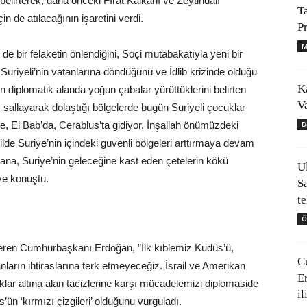
belirterek, daha önceki Fırat Kalkanı ve Zeytindalı
T
n de atılacağının işaretini verdi.
P
M
de bir felaketin önlendiğini, Soçi mutabakatıyla yeni bir
e Suriyeli’nin vatanlarına döndüğünü ve İdlib krizinde olduğu
K
n diplomatik alanda yoğun çabalar yürüttüklerini belirten
V
nı sallayarak dolaştığı bölgelerde bugün Suriyeli çocuklar
D
de, El Bab’da, Cerablus’ta gidiyor. İnşallah önümüzdeki
e Suriye’nin içindeki güvenli bölgeleri arttırmaya devam
lana, Suriye’nin geleceğine kast eden çetelerin kökü
U
ye konuştu.
S
t
Ö
ar veren Cumhurbaşkanı Erdoğan, ”İlk kıblemiz Kudüs’ü,
C
yanların ihtiraslarına terk etmeyeceğiz. İsrail ve Amerikan
E
klar altına alan tacizlerine karşı mücadelemizi diplomaside
il
ün ‘kırmızı çizgileri’ olduğunu vurguladı.