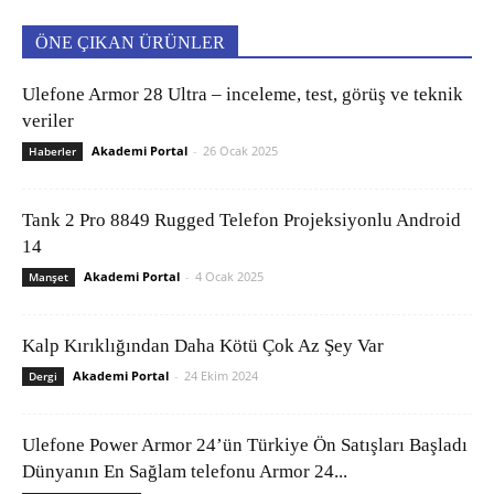
ÖNE ÇIKAN ÜRÜNLER
Ulefone Armor 28 Ultra – inceleme, test, görüş ve teknik
veriler
Akademi Portal
-
26 Ocak 2025
Haberler
Tank 2 Pro 8849 Rugged Telefon Projeksiyonlu Android
14
Akademi Portal
-
4 Ocak 2025
Manşet
Kalp Kırıklığından Daha Kötü Çok Az Şey Var
Akademi Portal
-
24 Ekim 2024
Dergi
Ulefone Power Armor 24’ün Türkiye Ön Satışları Başladı
Dünyanın En Sağlam telefonu Armor 24...