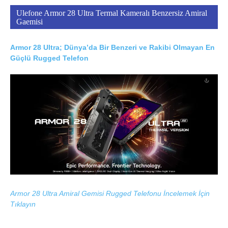
Ulefone Armor 28 Ultra Termal Kameralı Benzersiz Amiral
Gaemisi
Armor 28 Ultra; Dünya’da Bir Benzeri ve Rakibi Olmayan En
Güçlü Rugged Telefon
Armor 28 Ultra Amiral Gemisi Rugged Telefonu İncelemek İçin
Tıklayın