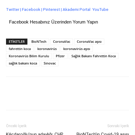
Twitter
|
Facebook
| P
interest
|
Akademi Portal
YouTube
Facebook Hesabınız Üzerinden Yorum Yapın
ETİKETLER
BioNTech
CoronaVac
CoronaVac aşısı
fahrettin koca
koronavirüs
koronavirüs aşısı
Koronavirüs Bilim Kurulu
Pfizer
Sağlık Bakanı Fahrettin Koca
sağlık bakanı koca
Sinovac
Önceki İçerik
Sonraki İçerik
Kılıçdaroğlu’nun adaylığı: CHP
BioNTech’in Covid-19 aşısı