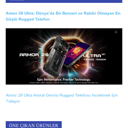
Armor 28 Ultra; Dünya’da Bir Benzeri ve Rakibi Olmayan En
Güçlü Rugged Telefon
Armor 28 Ultra Amiral Gemisi Rugged Telefonu İncelemek İçin
Tıklayın
ÖNE ÇIKAN ÜRÜNLER