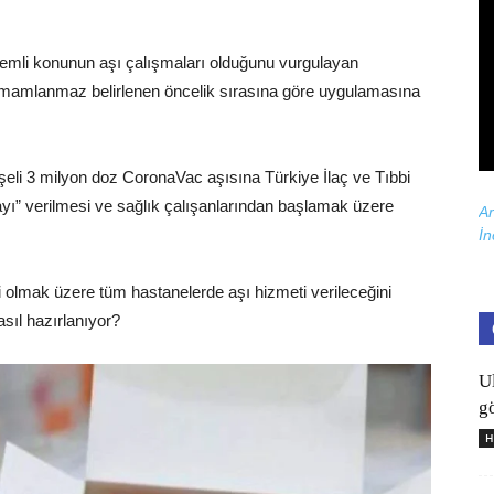
mli konunun aşı çalışmaları olduğunu vurgulayan
amamlanmaz belirlenen öncelik sırasına göre uygulamasına
eli 3 milyon doz CoronaVac aşısına Türkiye İlaç ve Tıbbi
ı” verilmesi ve sağlık çalışanlarından başlamak üzere
Ar
İn
i olmak üzere tüm hastanelerde aşı hizmeti verileceğini
asıl hazırlanıyor?
U
gö
H