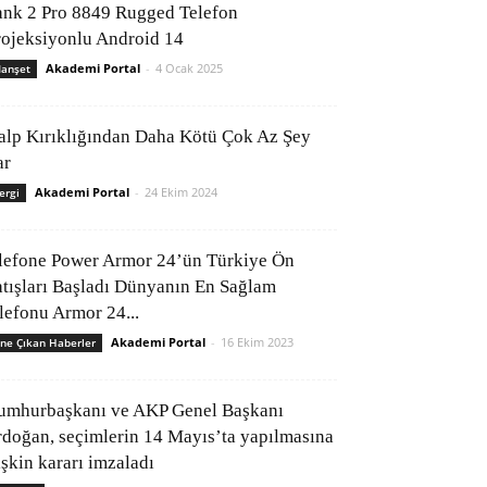
ank 2 Pro 8849 Rugged Telefon
rojeksiyonlu Android 14
Akademi Portal
-
4 Ocak 2025
anşet
alp Kırıklığından Daha Kötü Çok Az Şey
ar
Akademi Portal
-
24 Ekim 2024
ergi
lefone Power Armor 24’ün Türkiye Ön
atışları Başladı Dünyanın En Sağlam
elefonu Armor 24...
Akademi Portal
-
16 Ekim 2023
ne Çıkan Haberler
umhurbaşkanı ve AKP Genel Başkanı
rdoğan, seçimlerin 14 Mayıs’ta yapılmasına
işkin kararı imzaladı