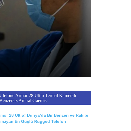
Ulefone Armor 28 Ultra Termal Kameralı
Benzersiz Amiral Gaemisi
mor 28 Ultra; Dünya’da Bir Benzeri ve Rakibi
lmayan En Güçlü Rugged Telefon