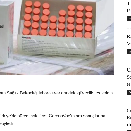
T
P
M
K
V
D
U
S
t
Ö
ın Sağlık Bakanlığı laboratuvarlarındaki güvenlik testlerinin
C
ürkiye’de süren inaktif aşı CoronaVac’ın ara sonuçlarına
E
söyledi.
il