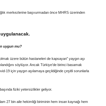
e sağlık merkezlerine başvurmadan önce MHRS üzerinden
e uygulanacak.
için uygun mu?
i olmak üzere bütün hastaneleri de kapsayan” yaygın aşı
landığını söylüyor. Ancak Türkiye’de birinci basamak
ovid-19 için yaygın aşılamaya geçildiğinde çeşitli sorunlarla
aşında fiziki yetersizlikler geliyor.
plam 27 bin aile hekimliği biriminin hem insan kaynağı hem