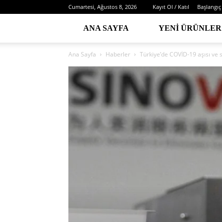
Cumartesi, Ağustos 8, 2026
Kayıt Ol / Katıl
Başlangıç
ANA SAYFA
YENI ÜRÜNLER
Ana Sayfa
Haberler
Türkiye’de COVİD-19 aşısı ve s