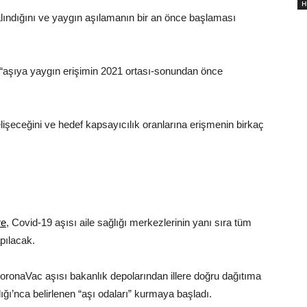
H
alındığını ve yaygın aşılamanın bir an önce başlaması
da “aşıya yaygın erişimin 2021 ortası-sonundan önce
lişeceğini ve hedef kapsayıcılık oranlarına erişmenin birkaç
re
, Covid-19 aşısı aile sağlığı merkezlerinin yanı sıra tüm
pılacak.
CoronaVac aşısı bakanlık depolarından illere doğru dağıtıma
ı’nca belirlenen “aşı odaları” kurmaya başladı.