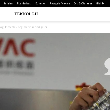
İletişim
Site Haritası
Etiketler
Rastgele Makale
Dış Bağlantılar
Gizlilik
TEKNOLOJI
ağlık meslek örgütlerinin endişeleri