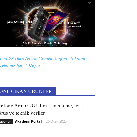
mor 28 Ultra Amiral Gemisi Rugged Telefonu
celemek İçin
Tıklayın
ÖNE ÇIKAN ÜRÜNLER
lefone Armor 28 Ultra – inceleme, test,
rüş ve teknik veriler
Akademi Portal
-
26 Ocak 2025
aberler