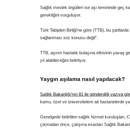
Sağlık meslek örgütleri ise aşı temininde geç k
gerektiğini vurguluyor.
Türk Tabipleri Birliği’ne göre (TTB), bu şartlar
sağlanması söz konusu değil”.
TTB, aşının hastalık bulaşına etkisinin yavaş ge
yıl alabileceğini belirtiyor.
Yaygın aşılama nasıl yapılacak?
Sağlık Bakanlığı’nın 81 ile gönderdiği yazıya gö
kamu, özel ve üniversitelere ait hastanelerde ya
Genelgede belirtilen sağlık hizmet kuruluşları, 
çıkmadan önce, çalışma esasları Sağlık Bakanlığ