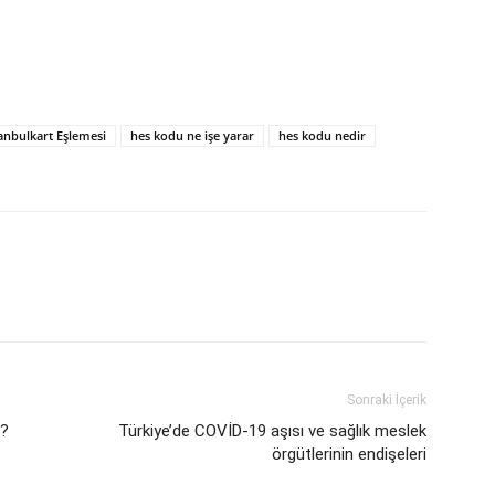
tanbulkart Eşlemesi
hes kodu ne işe yarar
hes kodu nedir
Sonraki İçerik
i?
Türkiye’de COVİD-19 aşısı ve sağlık meslek
örgütlerinin endişeleri