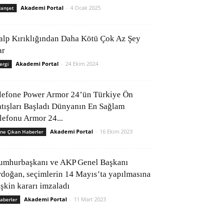
Akademi Portal
-
4 Ocak 2025
anşet
alp Kırıklığından Daha Kötü Çok Az Şey
ar
Akademi Portal
-
24 Ekim 2024
ergi
lefone Power Armor 24’ün Türkiye Ön
atışları Başladı Dünyanın En Sağlam
elefonu Armor 24...
Akademi Portal
-
16 Ekim 2023
ne Çıkan Haberler
umhurbaşkanı ve AKP Genel Başkanı
rdoğan, seçimlerin 14 Mayıs’ta yapılmasına
işkin kararı imzaladı
Akademi Portal
-
11 Mart 2023
aberler