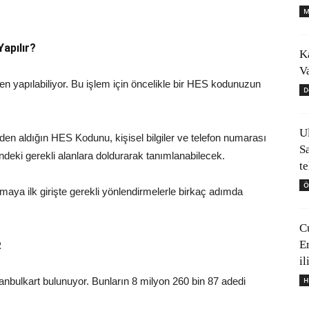
M
Yapılır?
K
V
den yapılabiliyor. Bu işlem için öncelikle bir HES kodunuzun
D
U
n aldığın HES Kodunu, kişisel bilgiler ve telefon numarası
S
ndeki gerekli alanlara doldurarak tanımlanabilecek.
t
Ö
amaya ilk girişte gerekli yönlendirmelerle birkaç adımda
C
E
R
il
H
tanbulkart bulunuyor. Bunların 8 milyon 260 bin 87 adedi