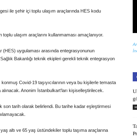
gesi ile şehir içi toplu ulaşım araçlarında HES kodu
rin toplu ulaşım araçlarını kullanmaması amaçlanıyor.
Ar
ığar (HES) uygulaması arasında entegrasyonunun
İn
Sağlık Bakanlığı teknik ekipleri gerekli teknik entegrasyon
sı konmuş Covid-19 taşıyıcılarının veya bu kişilerle temasta
a alınacak. Anonim İstanbulkart’ları kişiselleştirilecek.
U
gö
son tarih olarak belirlendi. Bu tarihe kadar eşleştirmesi
H
anılamayacak.
T
yaş altı ve 65 yaş üstündekiler toplu taşıma araçlarına
P