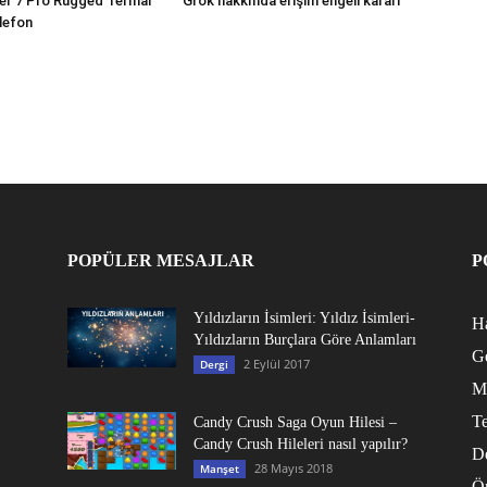
er 7 Pro Rugged Termal
Grok hakkında erişim engeli kararı
lefon
POPÜLER MESAJLAR
P
Yıldızların İsimleri: Yıldız İsimleri-
Ha
Yıldızların Burçlara Göre Anlamları
G
2 Eylül 2017
Dergi
M
Te
Candy Crush Saga Oyun Hilesi –
Candy Crush Hileleri nasıl yapılır?
D
28 Mayıs 2018
Manşet
Ö