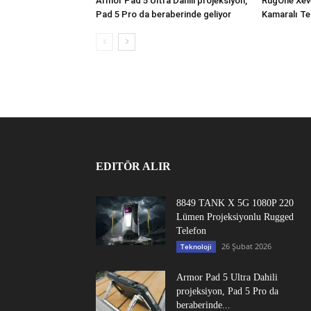
Armor Pad 5 Ultra Dahili projeksiyon,
RugOne Xev
Pad 5 Pro da beraberinde geliyor
Kamaralı Te
EDITÖR ALIR
8849 TANK X 5G 1080P 220
Lümen Projeksiyonlu Rugged
Telefon
26 Şubat 2026
Teknoloji
Armor Pad 5 Ultra Dahili
projeksiyon, Pad 5 Pro da
beraberinde...