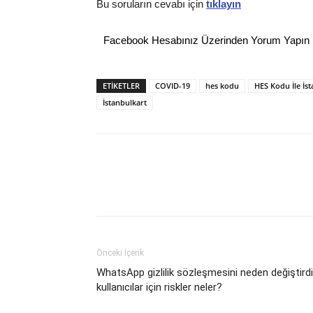
Bu soruların cevabı için
tıklayın
Facebook Hesabınız Üzerinden Yorum Yapın
ETİKETLER
COVID-19
hes kodu
HES Kodu İle İs
İstanbulkart
Önceki İçerik
WhatsApp gizlilik sözleşmesini neden değiştird
kullanıcılar için riskler neler?