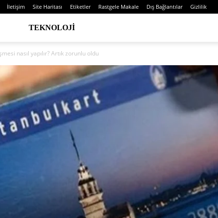
İletişim
Site Haritası
Etiketler
Rastgele Makale
Dış Bağlantılar
Gizlilik
TEKNOLOJI
mesi nasıl yapılır? Artık zorunlu oldu