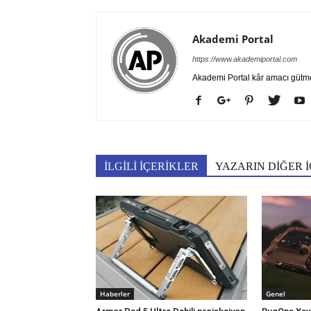
Akademi Portal
https://www.akademiportal.com
Akademi Portal kâr amacı gütm
İLGİLİ İÇERİKLER
YAZARIN DİĞER İ
Haberler
Genel