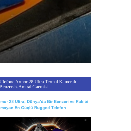
Ulefone Armor 28 Ultra Termal Kameralı
Benzersiz Amiral Gaemisi
mor 28 Ultra; Dünya’da Bir Benzeri ve Rakibi
lmayan En Güçlü Rugged Telefon