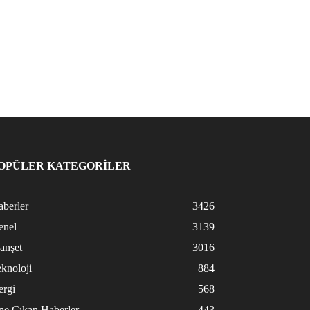
OPÜLER KATEGORİLER
berler
3426
enel
3139
anşet
3016
knoloji
884
ergi
568
ne Çıkan Haberler
443