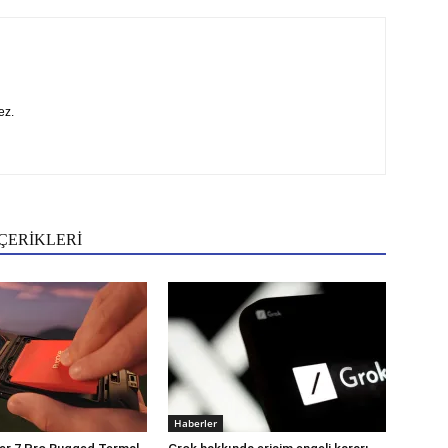
ez.
ÇERİKLERİ
Haberler