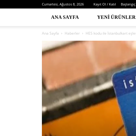
Cumartesi, Ağustos 8, 2026
Kayıt Ol / Katıl
Başlangıç
ANA SAYFA
YENI ÜRÜNLER
Ana Sayfa
Haberler
HES kodu ile İstanbulkart eşleş