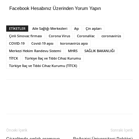
Facebook Hesabınız Üzerinden Yorum Yapın
ETİKETLER
Aile Sağlığı Merkezleri
Aşı
Çin aşıları
Çinli Sinovac firması
Corona Virus
CoronaVac
coronavirüs
COVID-19
Covid-19 aşısı
koronavirüs aşısı
Merkezi Hekim Randevu Sistemi
MHRS
SAĞLIK BAKANLIĞI
TİTCK
Türkiye İlaç ve Tıbbi Cihaz Kurumu
Türkiye İlaç ve Tıbbi Cihaz Kurumu (TİTCK)
Önceki İçerik
Sonraki İçerik