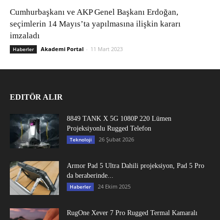
Cumhurbaşkanı ve AKP Genel Başkanı Erdoğan,
seçimlerin 14 Mayıs’ta yapılmasına ilişkin kararı
imzaladı
Akademi Portal
-
11 Mart 2023
Haberler
EDITÖR ALIR
8849 TANK X 5G 1080P 220 Lümen
Projeksiyonlu Rugged Telefon
26 Şubat 2026
Teknoloji
Armor Pad 5 Ultra Dahili projeksiyon, Pad 5 Pro
da beraberinde...
24 Ekim 2025
Haberler
RugOne Xever 7 Pro Rugged Termal Kamaralı