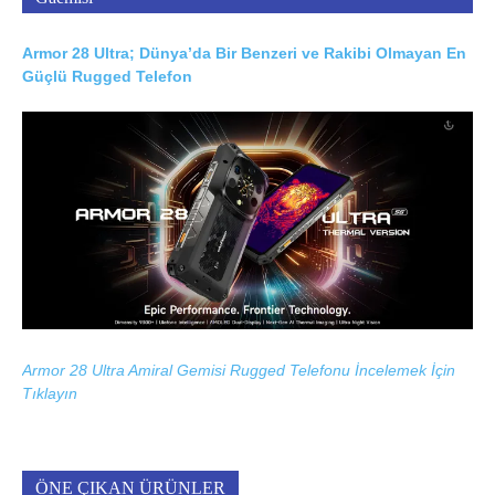
Armor 28 Ultra; Dünya’da Bir Benzeri ve Rakibi Olmayan En
Güçlü Rugged Telefon
Armor 28 Ultra Amiral Gemisi Rugged Telefonu İncelemek İçin
Tıklayın
ÖNE ÇIKAN ÜRÜNLER