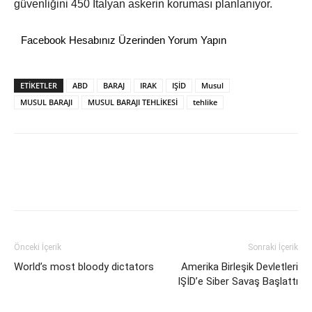
güvenliğini 450 İtalyan askerin koruması planlanıyor.
Facebook Hesabınız Üzerinden Yorum Yapın
ETİKETLER
ABD
BARAJ
IRAK
IŞİD
Musul
MUSUL BARAJI
MUSUL BARAJI TEHLİKESİ
tehlike
Önceki İçerik
Sonraki İçerik
World’s most bloody dictators
Amerika Birleşik Devletleri
IŞİD’e Siber Savaş Başlattı