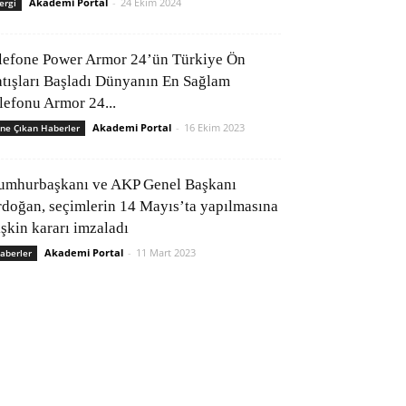
Akademi Portal
-
24 Ekim 2024
ergi
lefone Power Armor 24’ün Türkiye Ön
atışları Başladı Dünyanın En Sağlam
elefonu Armor 24...
Akademi Portal
-
16 Ekim 2023
ne Çıkan Haberler
umhurbaşkanı ve AKP Genel Başkanı
rdoğan, seçimlerin 14 Mayıs’ta yapılmasına
işkin kararı imzaladı
Akademi Portal
-
11 Mart 2023
aberler