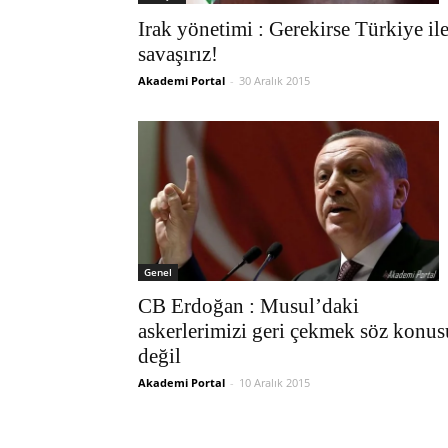
Irak yönetimi : Gerekirse Türkiye il
savaşırız!
Akademi Portal
-
30 Aralık 2015
Genel
CB Erdoğan : Musul’daki
askerlerimizi geri çekmek söz konus
değil
Akademi Portal
-
10 Aralık 2015