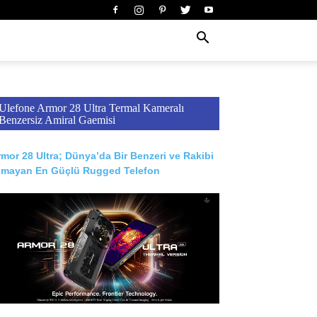
Ulefone Armor 28 Ultra Termal Kameralı
Benzersiz Amiral Gaemisi
mor 28 Ultra; Dünya’da Bir Benzeri ve Rakibi
lmayan En Güçlü Rugged Telefon