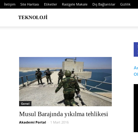
İletişim
Site Haritası
Etiketler
Rastgele Makale
Dış Bağlantılar
Gizlilik
TEKNOLOJI
Ar
O
Genel
Musul Barajında yıkılma tehlikesi
Akademi Portal
-
1 Mart 2016