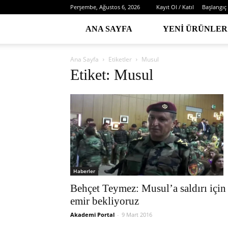
Perşembe, Ağustos 6, 2026
Kayıt Ol / Katıl
Başlangıç
ANA SAYFA
YENI ÜRÜNLER
Ana Sayfa
Etiketler
Musul
Etiket: Musul
Haberler
Behçet Teymez: Musul’a saldırı için
emir bekliyoruz
Akademi Portal
-
9 Mart 2016