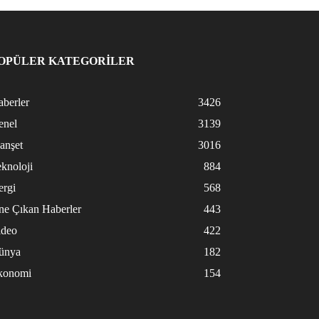
OPÜLER KATEGORİLER
berler
3426
enel
3139
anşet
3016
knoloji
884
ergi
568
ne Çıkan Haberler
443
ideo
422
ünya
182
konomi
154