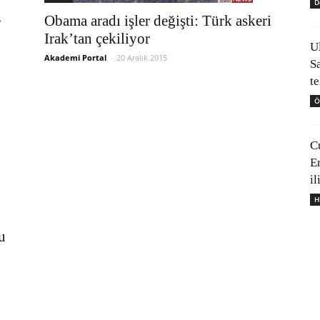
D
e
Obama aradı işler değişti: Türk askeri
Irak’tan çekiliyor
U
Akademi Portal
-
20 Aralık 2015
S
t
Ö
C
E
il
H
u