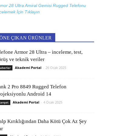
mor 28 Ultra Amiral Gemisi Rugged Telefonu
celemek İçin
Tıklayın
ÖNE ÇIKAN ÜRÜNLER
lefone Armor 28 Ultra – inceleme, test,
rüş ve teknik veriler
Akademi Portal
-
26 Ocak 2025
aberler
ank 2 Pro 8849 Rugged Telefon
rojeksiyonlu Android 14
Akademi Portal
-
4 Ocak 2025
anşet
alp Kırıklığından Daha Kötü Çok Az Şey
ar