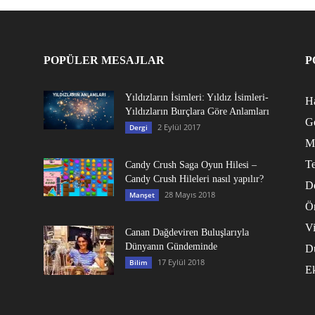
POPÜLER MESAJLAR
P
Yıldızların İsimleri: Yıldız İsimleri-
Ha
Yıldızların Burçlara Göre Anlamları
G
2 Eylül 2017
Dergi
M
Te
Candy Crush Saga Oyun Hilesi –
Candy Crush Hileleri nasıl yapılır?
D
28 Mayıs 2018
Manşet
Ö
V
Canan Dağdeviren Buluşlarıyla
Dünyanın Gündeminde
D
17 Eylül 2018
Bilim
E