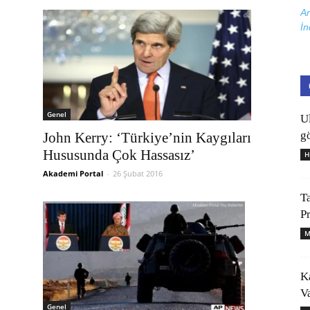
Ar
İn
Genel
U
gö
John Kerry: ‘Türkiye’nin Kaygıları
Hususunda Çok Hassasız’
H
Akademi Portal
-
26 Şubat 2016
T
P
M
K
V
Genel