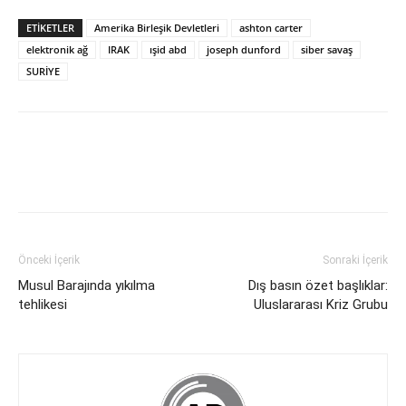
ETİKETLER
Amerika Birleşik Devletleri
ashton carter
elektronik ağ
IRAK
ışid abd
joseph dunford
siber savaş
SURİYE
Önceki İçerik
Sonraki İçerik
Musul Barajında yıkılma
Dış basın özet başlıklar:
tehlikesi
Uluslararası Kriz Grubu