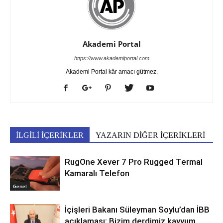
Akademi Portal
https://www.akademiportal.com
Akademi Portal kâr amacı gütmez.
İLGİLİ İÇERİKLER
YAZARIN DİĞER İÇERİKLERİ
RugOne Xever 7 Pro Rugged Termal
Kamaralı Telefon
Genel
İçişleri Bakanı Süleyman Soylu’dan İBB
açıklaması: Bizim derdimiz kayyum