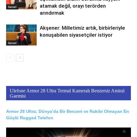
atamak değil, orayı terörden
Genel
arındırmak
Akşener: Milletimiz artık, birbirleriyle
konuşabilen siyasetçiler istiyor
Genel
Ulefone Armor 28 Ultra Termal Kameralı Benzersiz Amiral
Gaemisi
Armor 28 Ultra; Dünya’da Bir Benzeri ve Rakibi Olmayan En
Güçlü Rugged Telefon