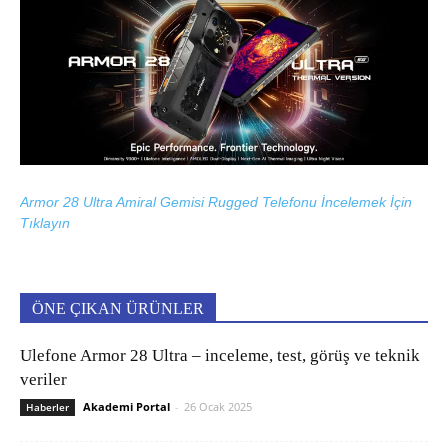
Armor 28 Ultra Amiral Gemisi Rugged Telefonu İncelemek İçin
Tıklayın
ÖNE ÇIKAN ÜRÜNLER
Ulefone Armor 28 Ultra – inceleme, test, görüş ve teknik
veriler
Akademi Portal
-
26 Ocak 2025
Haberler