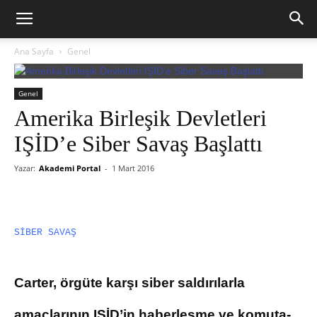
Ana Sayfa
Genel
Genel
Amerika Birleşik Devletleri
IŞİD’e Siber Savaş Başlattı
Yazar:
Akademi Portal
-
1 Mart 2016
SİBER SAVAŞ
Carter, örgüte karşı siber saldırılarla
amaçlarının IŞİD’in haberleşme ve komuta-