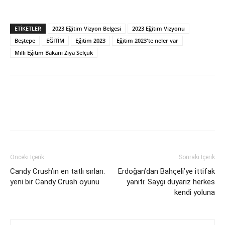
ETİKETLER
2023 Eğitim Vizyon Belgesi
2023 Eğitim Vizyonu
Beştepe
EĞİTİM
Eğitim 2023
Eğitim 2023'te neler var
Milli Eğitim Bakanı Ziya Selçuk
Önceki İçerik
Sonraki İçerik
Candy Crush’ın en tatlı sırları:
Erdoğan’dan Bahçeli’ye ittifak
yeni bir Candy Crush oyunu
yanıtı: Saygı duyarız herkes
kendi yoluna