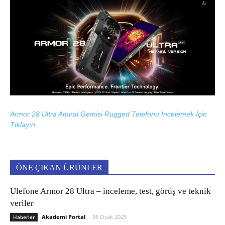
Armor 28 Ultra Amiral Gemisi Rugged Telefonu İncelemek İçin
Tıklayın
ÖNE ÇIKAN ÜRÜNLER
Ulefone Armor 28 Ultra – inceleme, test, görüş ve teknik
veriler
Akademi Portal
-
26 Ocak 2025
Haberler