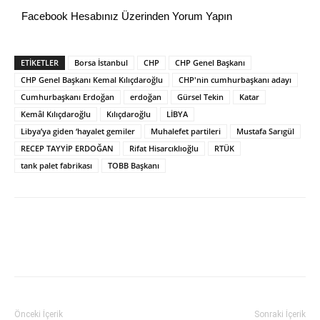
Facebook Hesabınız Üzerinden Yorum Yapın
ETİKETLER
Borsa İstanbul
CHP
CHP Genel Başkanı
CHP Genel Başkanı Kemal Kılıçdaroğlu
CHP'nin cumhurbaşkanı adayı
Cumhurbaşkanı Erdoğan
erdoğan
Gürsel Tekin
Katar
Kemâl Kılıçdaroğlu
Kılıçdaroğlu
LİBYA
Libya’ya giden ‘hayalet gemiler
Muhalefet partileri
Mustafa Sarıgül
RECEP TAYYİP ERDOĞAN
Rifat Hisarcıklıoğlu
RTÜK
tank palet fabrikası
TOBB Başkanı
Önceki İçerik
Sonraki İçerik