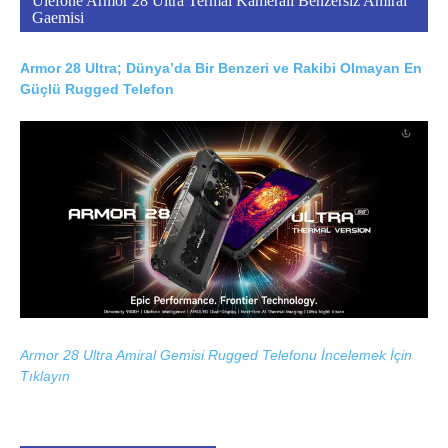
Ulefone Armor 28 Ultra Termal Kameralı Benzersiz Amiral
Gaemisi
Armor 28 Ultra; Dünya’da Bir Benzeri ve Rakibi Olmayan En
Güçlü Rugged Telefon
Armor 28 Ultra Amiral Gemisi Rugged Telefonu İncelemek İçin
Tıklayın