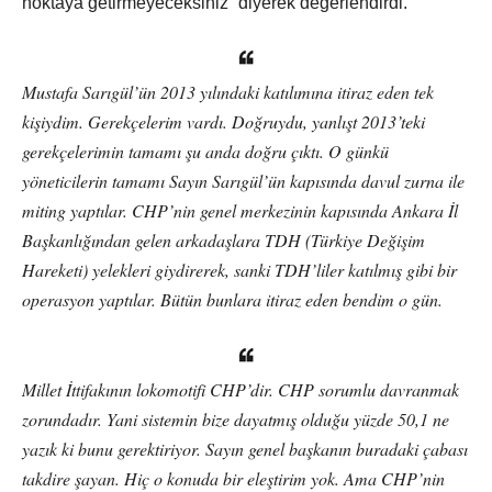
noktaya getirmeyeceksiniz” diyerek değerlendirdi.
Mustafa Sarıgül’ün 2013 yılındaki katılımına itiraz eden tek
kişiydim. Gerekçelerim vardı. Doğruydu, yanlışt 2013’teki
gerekçelerimin tamamı şu anda doğru çıktı. O günkü
yöneticilerin tamamı Sayın Sarıgül’ün kapısında davul zurna ile
miting yaptılar. CHP’nin genel merkezinin kapısında Ankara İl
Başkanlığından gelen arkadaşlara TDH (Türkiye Değişim
Hareketi) yelekleri giydirerek, sanki TDH’liler katılmış gibi bir
operasyon yaptılar. Bütün bunlara itiraz eden bendim o gün.
Millet İttifakının lokomotifi CHP’dir. CHP sorumlu davranmak
zorundadır. Yani sistemin bize dayatmış olduğu yüzde 50,1 ne
yazık ki bunu gerektiriyor. Sayın genel başkanın buradaki çabası
takdire şayan. Hiç o konuda bir eleştirim yok. Ama CHP’nin