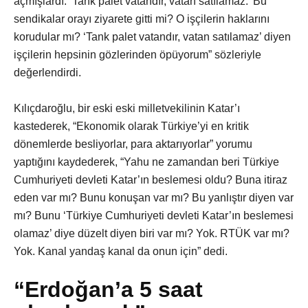
açmışlardı: ‘Tank palet vatandır, vatan satılamaz.’ Bu
sendikalar orayı ziyarete gitti mi? O işçilerin haklarını
korudular mı? ‘Tank palet vatandır, vatan satılamaz’ diyen
işçilerin hepsinin gözlerinden öpüyorum” sözleriyle
değerlendirdi.
Kılıçdaroğlu, bir eski eski milletvekilinin Katar’ı
kastederek, “Ekonomik olarak Türkiye’yi en kritik
dönemlerde besliyorlar, para aktarıyorlar” yorumu
yaptığını kaydederek, “Yahu ne zamandan beri Türkiye
Cumhuriyeti devleti Katar’ın beslemesi oldu? Buna itiraz
eden var mı? Bunu konuşan var mı? Bu yanlıştır diyen var
mı? Bunu ‘Türkiye Cumhuriyeti devleti Katar’ın beslemesi
olamaz’ diye düzelt diyen biri var mı? Yok. RTÜK var mı?
Yok. Kanal yandaş kanal da onun için” dedi.
“Erdoğan’a 5 saat