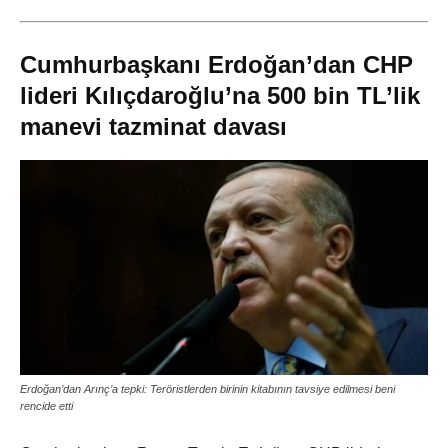
Cumhurbaşkanı Erdoğan’dan CHP
lideri Kılıçdaroğlu’na 500 bin TL’lik
manevi tazminat davası
Erdoğan’dan Arınç’a tepki: Teröristlerden birinin kitabının tavsiye edilmesi beni
rencide etti