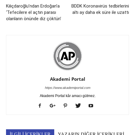
Kılıçdaroğlu’ndan Erdoğan’a
BDDK Koronavirüs tedbirlerini
‘Tefecilere el açtın parası
altı ay daha ek süre ile uzattı
olanların önünde diz çöktün’
Akademi Portal
https://www.akademiportal.com
Akademi Portal kâr amacı gütmez.
İLGİLİ İÇERİKLER
YAZARIN DİĞER İÇERİKLERİ