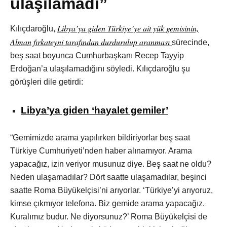
ulaşılamadı”
Libya’ya giden Türkiye’ye ait yük gemisinin,
Kılıçdaroğlu,
Alman fırkateyni tarafından durdurulup aranması
sürecinde,
beş saat boyunca Cumhurbaşkanı Recep Tayyip
Erdoğan’a ulaşılamadığını söyledi. Kılıçdaroğlu şu
görüşleri dile getirdi:
Libya’ya giden ‘hayalet gemiler’
“Gemimizde arama yapılırken bildiriyorlar beş saat
Türkiye Cumhuriyeti’nden haber alınamıyor. Arama
yapacağız, izin veriyor musunuz diye. Beş saat ne oldu?
Neden ulaşamadılar? Dört saatte ulaşamadılar, beşinci
saatte Roma Büyükelçisi’ni arıyorlar. ‘Türkiye’yi arıyoruz,
kimse çıkmıyor telefona. Biz gemide arama yapacağız.
Kuralımız budur. Ne diyorsunuz?’ Roma Büyükelçisi de