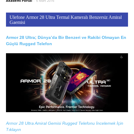
Akademi Portal
-
6 Mart 2016
Ulefone Armor 28 Ultra Termal Kameralı Benzersiz Amiral
Gaemisi
Armor 28 Ultra; Dünya’da Bir Benzeri ve Rakibi Olmayan En
Güçlü Rugged Telefon
Armor 28 Ultra Amiral Gemisi Rugged Telefonu İncelemek İçin
Tıklayın