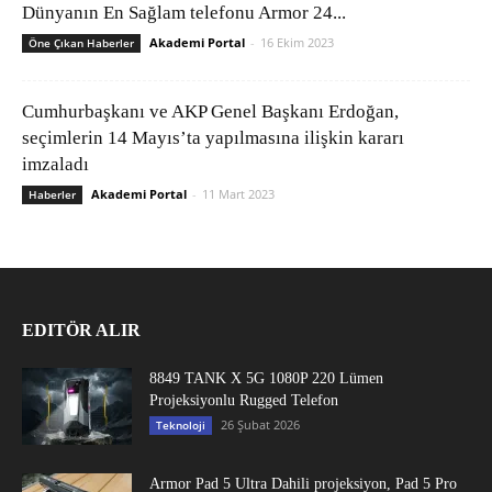
Dünyanın En Sağlam telefonu Armor 24...
Akademi Portal
-
16 Ekim 2023
Öne Çıkan Haberler
Cumhurbaşkanı ve AKP Genel Başkanı Erdoğan,
seçimlerin 14 Mayıs’ta yapılmasına ilişkin kararı
imzaladı
Akademi Portal
-
11 Mart 2023
Haberler
EDITÖR ALIR
8849 TANK X 5G 1080P 220 Lümen
Projeksiyonlu Rugged Telefon
26 Şubat 2026
Teknoloji
Armor Pad 5 Ultra Dahili projeksiyon, Pad 5 Pro