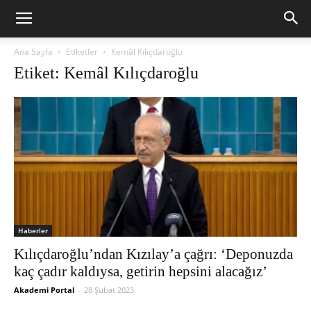
Ana Sayfa
Etiketler
Kemâl Kılıçdaroğlu
Etiket: Kemâl Kılıçdaroğlu
Haberler
Kılıçdaroğlu’ndan Kızılay’a çağrı: ‘Deponuzda
kaç çadır kaldıysa, getirin hepsini alacağız’
Akademi Portal
-
28 Şubat 2023