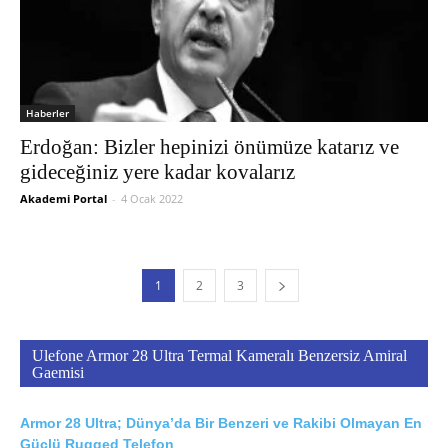
Haberler
Erdoğan: Bizler hepinizi önümüze katarız ve
gideceğiniz yere kadar kovalarız
Akademi Portal
-
4 Ocak 2022
1
2
3
Ulefone Armor 28 Ultra Termal Kameralı Benzersiz Amiral
Gaemisi
Armor 28 Ultra; Dünya’da Bir Benzeri ve Rakibi Olmayan En
Güçlü Rugged Telefon