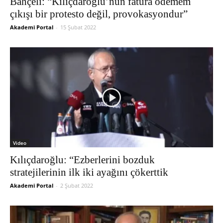
Bahçeli: “Kılıçdaroğlu’nun fatura ödemem
çıkışı bir protesto değil, provokasyondur”
Akademi Portal
-
15 Şubat 2022
Video
Kılıçdaroğlu: “Ezberlerini bozduk
stratejilerinin ilk iki ayağını çökerttik
Akademi Portal
-
2 Şubat 2022