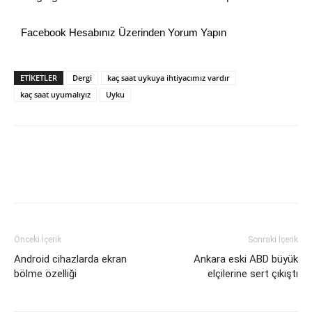
Facebook Hesabınız Üzerinden Yorum Yapın
ETİKETLER
Dergi
kaç saat uykuya ihtiyacımız vardır
kaç saat uyumalıyız
Uyku
Önceki İçerik
Sonraki İçerik
Android cihazlarda ekran
Ankara eski ABD büyük
bölme özelliği
elçilerine sert çıkıştı