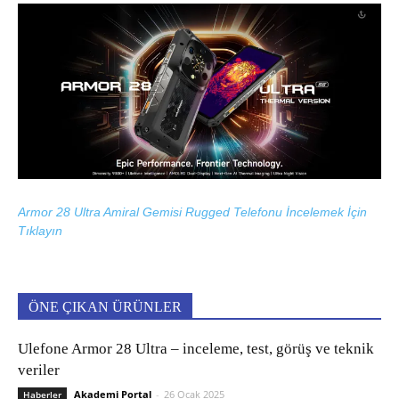
Armor 28 Ultra Amiral Gemisi Rugged Telefonu İncelemek İçin
Tıklayın
ÖNE ÇIKAN ÜRÜNLER
Ulefone Armor 28 Ultra – inceleme, test, görüş ve teknik
veriler
Akademi Portal
-
26 Ocak 2025
Haberler