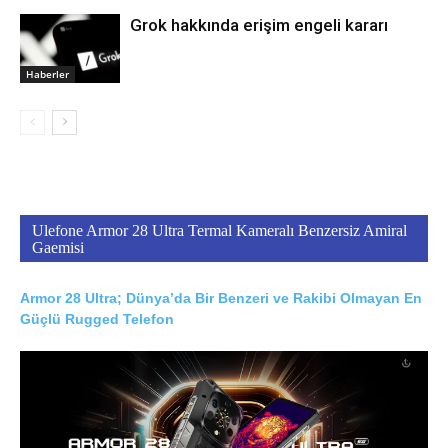
Grok hakkında erişim engeli kararı
Haberler
Ulefone Armor 28 Ultra Termal Kameralı Benzersiz Amiral
Gaemisi
Armor 28 Ultra; Dünya’da Bir Benzeri ve Rakibi Olmayan En
Güçlü Rugged Telefon