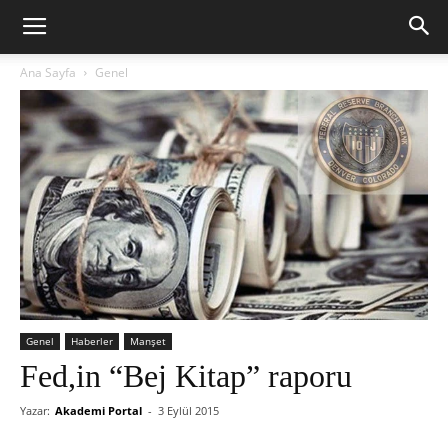
Ana Sayfa
Genel
Genel
Haberler
Manşet
Fed,in “Bej Kitap” raporu
Yazar:
Akademi Portal
-
3 Eylül 2015