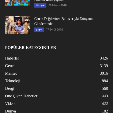
28 Mayıs 2018
Manşet
Canan Dağdeviren Buluşlarıyla Dünyanın
Gündeminde
17 Eylül 2018
Bilim
POPÜLER KATEGORİLER
Haberler
3426
Genel
3139
Manşet
3016
Teknoloji
884
Dergi
568
Öne Çıkan Haberler
443
Video
422
Dünya
182