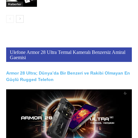
Haberler
Ulefone Armor 28 Ultra Termal Kameralı Benzersiz Amiral
Gaemisi
Armor 28 Ultra; Dünya’da Bir Benzeri ve Rakibi Olmayan En
Güçlü Rugged Telefon