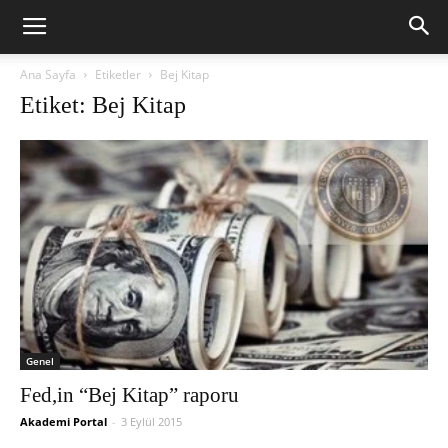
Ana Sayfa
Etiketler
Bej Kitap
Etiket: Bej Kitap
Genel
Fed,in “Bej Kitap” raporu
Akademi Portal
-
3 Eylül 2015