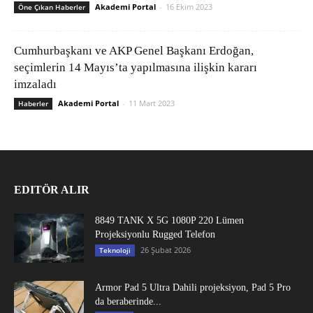
Akademi Portal
-
16 Ekim 2023
Öne Çıkan Haberler
Cumhurbaşkanı ve AKP Genel Başkanı Erdoğan,
seçimlerin 14 Mayıs’ta yapılmasına ilişkin kararı
imzaladı
Akademi Portal
-
11 Mart 2023
Haberler
EDITÖR ALIR
8849 TANK X 5G 1080P 220 Lümen
Projeksiyonlu Rugged Telefon
26 Şubat 2026
Teknoloji
Armor Pad 5 Ultra Dahili projeksiyon, Pad 5 Pro
da beraberinde...