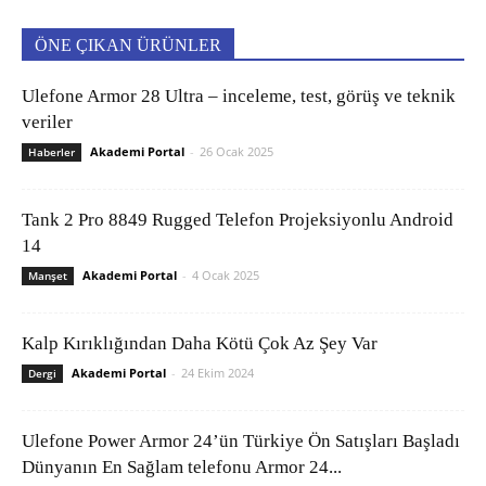
ÖNE ÇIKAN ÜRÜNLER
Ulefone Armor 28 Ultra – inceleme, test, görüş ve teknik
veriler
Akademi Portal
-
26 Ocak 2025
Haberler
Tank 2 Pro 8849 Rugged Telefon Projeksiyonlu Android
14
Akademi Portal
-
4 Ocak 2025
Manşet
Kalp Kırıklığından Daha Kötü Çok Az Şey Var
Akademi Portal
-
24 Ekim 2024
Dergi
Ulefone Power Armor 24’ün Türkiye Ön Satışları Başladı
Dünyanın En Sağlam telefonu Armor 24...