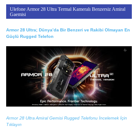
Ulefone Armor 28 Ultra Termal Kameralı Benzersiz Amiral
Gaemisi
Armor 28 Ultra; Dünya’da Bir Benzeri ve Rakibi Olmayan En
Güçlü Rugged Telefon
Armor 28 Ultra Amiral Gemisi Rugged Telefonu İncelemek İçin
Tıklayın