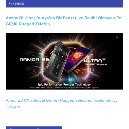
Gaemisi
Armor 28 Ultra; Dünya’da Bir Benzeri ve Rakibi Olmayan En
Güçlü Rugged Telefon
Armor 28 Ultra Amiral Gemisi Rugged Telefonu İncelemek İçin
Tıklayın