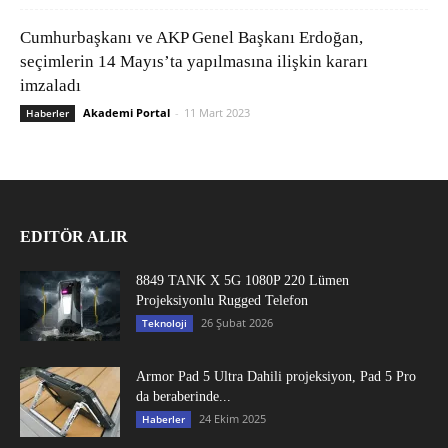
Cumhurbaşkanı ve AKP Genel Başkanı Erdoğan,
seçimlerin 14 Mayıs’ta yapılmasına ilişkin kararı
imzaladı
Akademi Portal
-
11 Mart 2023
Haberler
EDITÖR ALIR
8849 TANK X 5G 1080P 220 Lümen
Projeksiyonlu Rugged Telefon
26 Şubat 2026
Teknoloji
Armor Pad 5 Ultra Dahili projeksiyon, Pad 5 Pro
da beraberinde...
24 Ekim 2025
Haberler