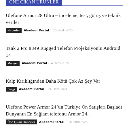
ÖNE ÇIKAN ÜRÜNLER
Ulefone Armor 28 Ultra – inceleme, test, görüş ve teknik
veriler
Akademi Portal
-
26 Ocak 2025
Haberler
Tank 2 Pro 8849 Rugged Telefon Projeksiyonlu Android
14
Akademi Portal
-
4 Ocak 2025
Manşet
Kalp Kırıklığından Daha Kötü Çok Az Şey Var
Akademi Portal
-
24 Ekim 2024
Dergi
Ulefone Power Armor 24’ün Türkiye Ön Satışları Başladı
Dünyanın En Sağlam telefonu Armor 24...
Akademi Portal
-
16 Ekim 2023
Öne Çıkan Haberler