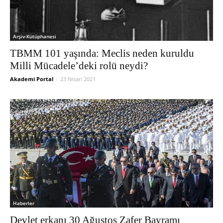
Arşiv-Kütüphanesi
TBMM 101 yaşında: Meclis neden kuruldu
Milli Mücadele’deki rolü neydi?
Akademi Portal
-
23 Nisan 2021
Haberler
Devlet erkanı 30 Ağustos Zafer Bayramı