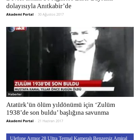
dolayısıyla Anıtkabir’de
Akademi Portal
-
30 Ağustos 2017
Haberler
Atatürk’ün ölüm yıldönümü için ‘Zulüm
1938’de son buldu’ başlığına savunma
Akademi Portal
-
21 Haziran 2017
Ulefone Armor 28 Ultra Termal Kameralı Benzersiz Amiral