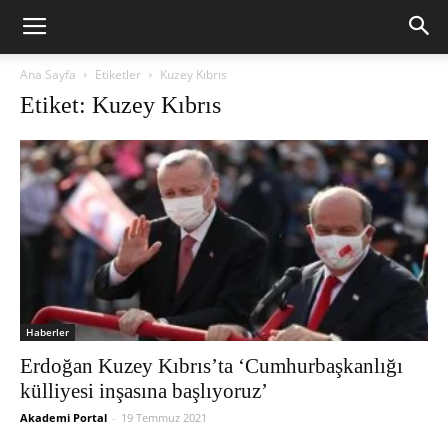
Ana Sayfa
Etiketler
Kuzey Kıbrıs
Etiket: Kuzey Kıbrıs
Haberler
Erdoğan Kuzey Kıbrıs’ta ‘Cumhurbaşkanlığı
külliyesi inşasına başlıyoruz’
Akademi Portal
-
19 Temmuz 2021