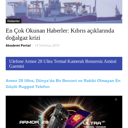
Haberler
En Çok Okunan Haberler: Kıbrıs açıklarında
doğalgaz krizi
Akademi Portal
-
14 Temmuz 2019
Ulefone Armor 28 Ultra Termal Kameralı Benzersiz Amiral
Gaemisi
Armor 28 Ultra; Dünya’da Bir Benzeri ve Rakibi Olmayan En
Güçlü Rugged Telefon