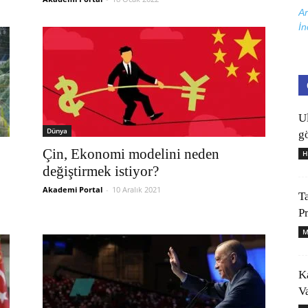
Ar
İn
U
Dünya
gö
Çin, Ekonomi modelini neden
H
değiştirmek istiyor?
Akademi Portal
-
10 Aralık 2021
T
P
M
K
V