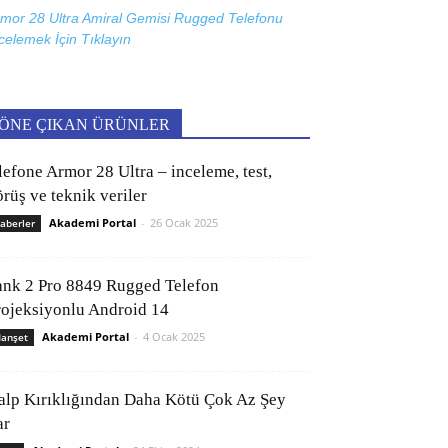
mor 28 Ultra Amiral Gemisi Rugged Telefonu
celemek İçin
Tıklayın
ÖNE ÇIKAN ÜRÜNLER
lefone Armor 28 Ultra – inceleme, test,
rüş ve teknik veriler
Akademi Portal
-
26 Ocak 2025
aberler
ank 2 Pro 8849 Rugged Telefon
rojeksiyonlu Android 14
Akademi Portal
-
4 Ocak 2025
anşet
alp Kırıklığından Daha Kötü Çok Az Şey
ar