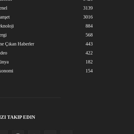
enel
3139
anşet
3016
knoloji
884
ergi
568
ne Çıkan Haberler
443
ideo
422
ünya
182
konomi
154
IZI TAKIP EDIN