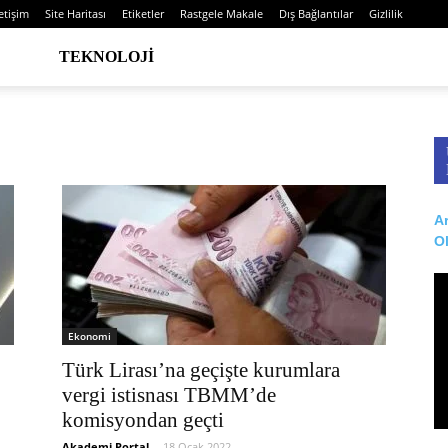
letişim
Site Haritası
Etiketler
Rastgele Makale
Dış Bağlantılar
Gizlilik
TEKNOLOJI
Ar
O
Ekonomi
Türk Lirası’na geçişte kurumlara
vergi istisnası TBMM’de
komisyondan geçti
Akademi Portal
-
18 Ocak 2022