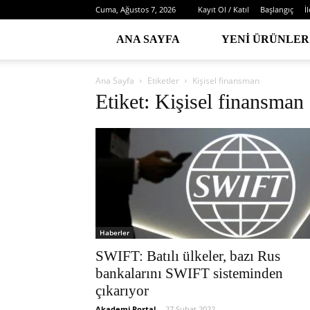
Cuma, Ağustos 7, 2026
Kayıt Ol / Katıl
Başlangıç
İ
ANA SAYFA
YENI ÜRÜNLER
Ana Sayfa
Etiketler
Kişisel finansman
Etiket: Kişisel finansman
Haberler
SWIFT: Batılı ülkeler, bazı Rus
bankalarını SWIFT sisteminden
çıkarıyor
Akademi Portal
-
27 Şubat 2022