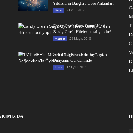
Yıldızların Burçlara Göre Anlamları
G
2 Eylül 2017
Dergi
M
Te
Candy Crush Saga Oyun Hilesi –
Candy Crush Hileleri nasıl yapılır?
D
28 Mayıs 2018
Manşet
Ö
V
Canan Dağdeviren Buluşlarıyla
Dünyanın Gündeminde
D
17 Eylül 2018
Bilim
E
KKIMIZDA
B