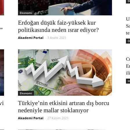
D
Ekonomi
U
Erdoğan düşük faiz-yüksek kur
S
z”
politikasında neden ısrar ediyor?
t
Akademi Portal
-
3 Aralık 2021
Ö
C
E
il
H
Ekonomi
vi
Türkiye’nin etkisini artıran dış borcu
nedeniyle mallar stoklanıyor
Akademi Portal
-
27 Kasım 2021