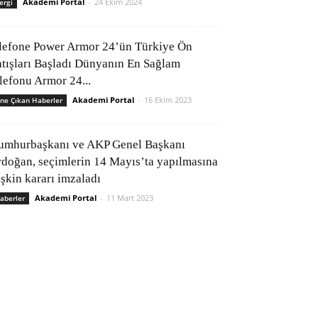
Akademi Portal
-
24 Ekim 2024
ergi
lefone Power Armor 24’ün Türkiye Ön
atışları Başladı Dünyanın En Sağlam
elefonu Armor 24...
Akademi Portal
-
16 Ekim 2023
ne Çıkan Haberler
umhurbaşkanı ve AKP Genel Başkanı
rdoğan, seçimlerin 14 Mayıs’ta yapılmasına
işkin kararı imzaladı
Akademi Portal
-
11 Mart 2023
aberler