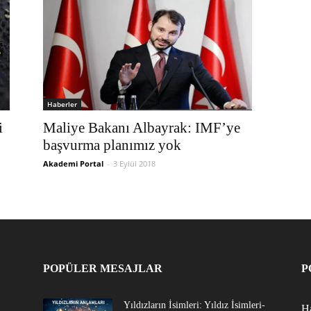
Haberler
i
Maliye Bakanı Albayrak: IMF’ye
başvurma planımız yok
Akademi Portal
-
3 Eylül 2018
POPÜLER MESAJLAR
P
Yıldızların İsimleri: Yıldız İsimleri-
Ha