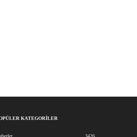
OPÜLER KATEGORİLER
berler
3426