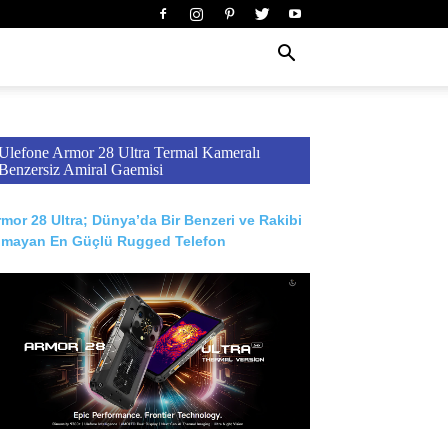
Ulefone Armor 28 Ultra Termal Kameralı
Benzersiz Amiral Gaemisi
mor 28 Ultra; Dünya’da Bir Benzeri ve Rakibi
lmayan En Güçlü Rugged Telefon