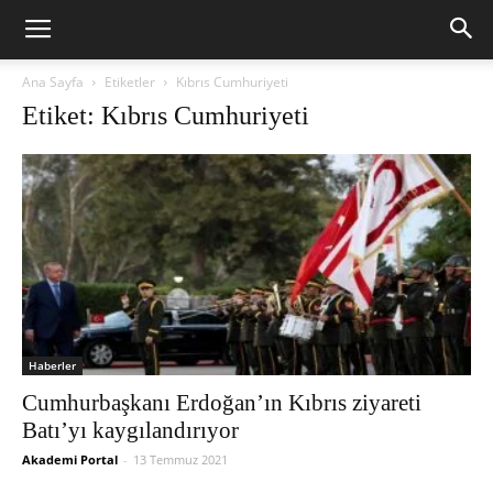
Ana Sayfa
Etiketler
Kıbrıs Cumhuriyeti
Etiket: Kıbrıs Cumhuriyeti
Haberler
Cumhurbaşkanı Erdoğan’ın Kıbrıs ziyareti
Batı’yı kaygılandırıyor
Akademi Portal
-
13 Temmuz 2021