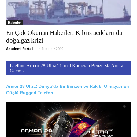
Haberler
En Çok Okunan Haberler: Kıbrıs açıklarında
doğalgaz krizi
Akademi Portal
-
14 Temmuz 2019
Ulefone Armor 28 Ultra Termal Kameralı Benzersiz Amiral
Gaemisi
Armor 28 Ultra; Dünya’da Bir Benzeri ve Rakibi Olmayan En
Güçlü Rugged Telefon