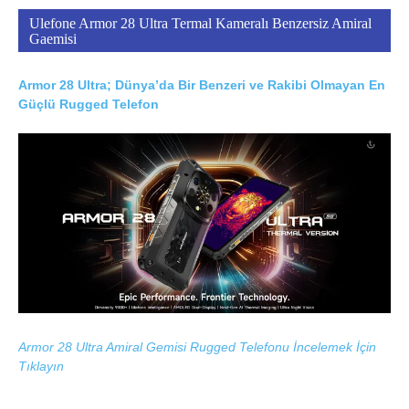
Ulefone Armor 28 Ultra Termal Kameralı Benzersiz Amiral
Gaemisi
Armor 28 Ultra; Dünya’da Bir Benzeri ve Rakibi Olmayan En
Güçlü Rugged Telefon
Armor 28 Ultra Amiral Gemisi Rugged Telefonu İncelemek İçin
Tıklayın