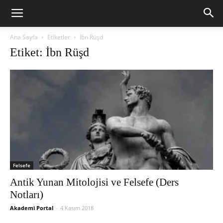
Ana Sayfa
Etiketler
İbn Rüşd
Etiket: İbn Rüşd
Felsefe
Antik Yunan Mitolojisi ve Felsefe (Ders
Notları)
Akademi Portal
-
4 Kasım 2018