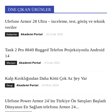
ÖNE ÇIKAN ÜRÜNLER
Ulefone Armor 28 Ultra – inceleme, test, görüş ve teknik
veriler
Akademi Portal
-
26 Ocak 2025
Haberler
Tank 2 Pro 8849 Rugged Telefon Projeksiyonlu Android
14
Akademi Portal
-
4 Ocak 2025
Manşet
Kalp Kırıklığından Daha Kötü Çok Az Şey Var
Akademi Portal
-
24 Ekim 2024
Dergi
Ulefone Power Armor 24’ün Türkiye Ön Satışları Başladı
Dünyanın En Sağlam telefonu Armor 24...