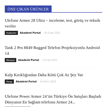
ÖNE ÇIKAN ÜRÜNLER
Ulefone Armor 28 Ultra – inceleme, test, görüş ve teknik
veriler
Akademi Portal
-
26 Ocak 2025
Haberler
Tank 2 Pro 8849 Rugged Telefon Projeksiyonlu Android
14
Akademi Portal
-
4 Ocak 2025
Manşet
Kalp Kırıklığından Daha Kötü Çok Az Şey Var
Akademi Portal
-
24 Ekim 2024
Dergi
Ulefone Power Armor 24’ün Türkiye Ön Satışları Başladı
Dünyanın En Sağlam telefonu Armor 24...