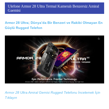
Ulefone Armor 28 Ultra Termal Kameralı Benzersiz Amiral
Gaemisi
Armor 28 Ultra; Dünya’da Bir Benzeri ve Rakibi Olmayan En
Güçlü Rugged Telefon
Armor 28 Ultra Amiral Gemisi Rugged Telefonu İncelemek İçin
Tıklayın