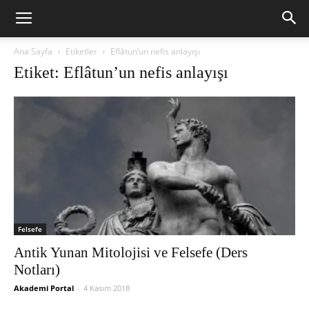
Ana Sayfa
Etiketler
Eflâtun’un nefis anlayışı
Etiket: Eflâtun’un nefis anlayışı
Felsefe
Antik Yunan Mitolojisi ve Felsefe (Ders
Notları)
Akademi Portal
-
4 Kasım 2018