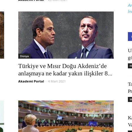
Ar
İn
U
Dünya
gö
Türkiye ve Mısır Doğu Akdeniz’de
H
anlaşmaya ne kadar yakın ilişkiler 8...
Akademi Portal
-
4 Mart 2021
T
P
M
K
V