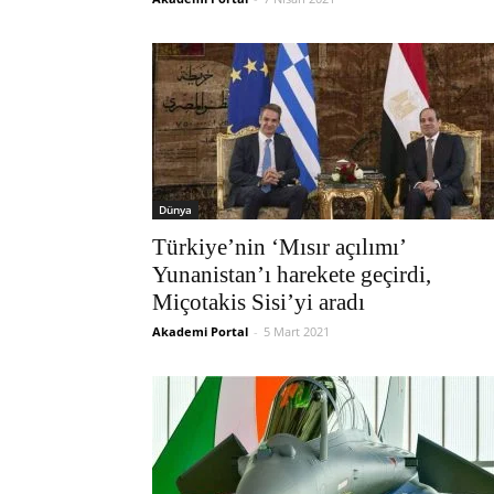
Dünya
Türkiye’nin ‘Mısır açılımı’
Yunanistan’ı harekete geçirdi,
Miçotakis Sisi’yi aradı
Akademi Portal
-
5 Mart 2021