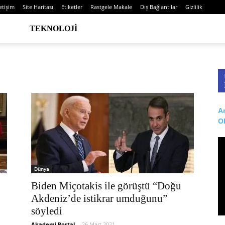
letişim
Site Haritası
Etiketler
Rastgele Makale
Dış Bağlantılar
Gizlilik
TEKNOLOJI
Ar
O
Dünya
Biden Miçotakis ile görüştü “Doğu
Akdeniz’de istikrar umduğunu”
söyledi
Akademi Portal
-
26 Mart 2021