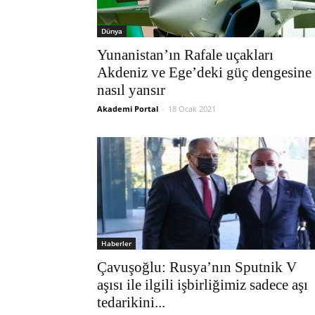
Dünya
Yunanistan’ın Rafale uçakları
Akdeniz ve Ege’deki güç dengesine
nasıl yansır
Akademi Portal
-
18 Ocak 2021
Haberler
Çavuşoğlu: Rusya’nın Sputnik V
aşısı ile ilgili işbirliğimiz sadece aşı
tedarikini...