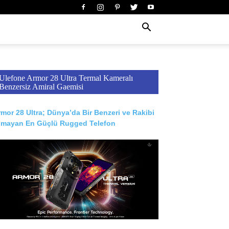
Ulefone Armor 28 Ultra Termal Kameralı
Benzersiz Amiral Gaemisi
mor 28 Ultra; Dünya’da Bir Benzeri ve Rakibi
lmayan En Güçlü Rugged Telefon