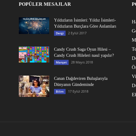
POPÜLER MESAJLAR
P
Yıldızların İsimleri: Yıldız İsimleri-
Ha
Yıldızların Burçlara Göre Anlamları
G
2 Eylül 2017
Dergi
M
Te
Candy Crush Saga Oyun Hilesi –
Candy Crush Hileleri nasıl yapılır?
D
28 Mayıs 2018
Manşet
Ö
V
Canan Dağdeviren Buluşlarıyla
Dünyanın Gündeminde
D
17 Eylül 2018
Bilim
E