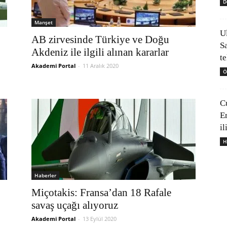
D
Manşet
U
AB zirvesinde Türkiye ve Doğu
S
Akdeniz ile ilgili alınan kararlar
t
Akademi Portal
-
11 Aralık 2020
Ö
C
E
il
H
Haberler
Miçotakis: Fransa’dan 18 Rafale
savaş uçağı alıyoruz
Akademi Portal
-
13 Eylül 2020