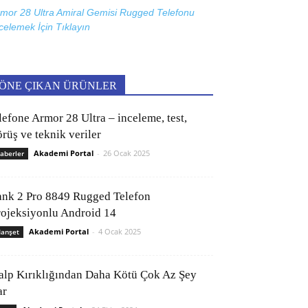
mor 28 Ultra Amiral Gemisi Rugged Telefonu
celemek İçin
Tıklayın
ÖNE ÇIKAN ÜRÜNLER
lefone Armor 28 Ultra – inceleme, test,
rüş ve teknik veriler
Akademi Portal
-
26 Ocak 2025
aberler
ank 2 Pro 8849 Rugged Telefon
rojeksiyonlu Android 14
Akademi Portal
-
4 Ocak 2025
anşet
alp Kırıklığından Daha Kötü Çok Az Şey
ar