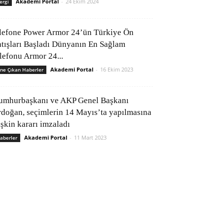
Akademi Portal
-
24 Ekim 2024
ergi
lefone Power Armor 24’ün Türkiye Ön
atışları Başladı Dünyanın En Sağlam
elefonu Armor 24...
Akademi Portal
-
16 Ekim 2023
ne Çıkan Haberler
umhurbaşkanı ve AKP Genel Başkanı
rdoğan, seçimlerin 14 Mayıs’ta yapılmasına
işkin kararı imzaladı
Akademi Portal
-
11 Mart 2023
aberler