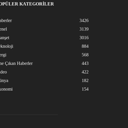
OPÜLER KATEGORİLER
berler
3426
enel
3139
anşet
3016
knoloji
884
ergi
568
ne Çıkan Haberler
443
ideo
422
ünya
182
konomi
154