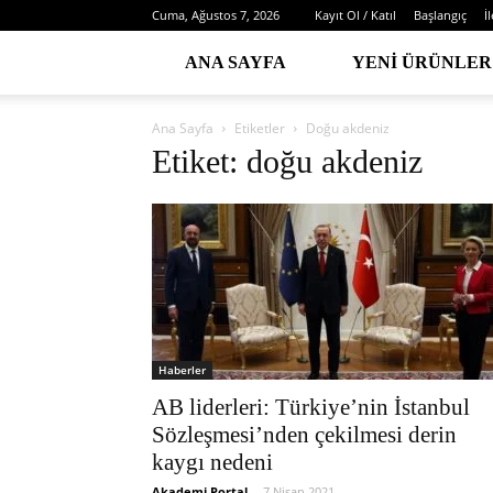
Cuma, Ağustos 7, 2026
Kayıt Ol / Katıl
Başlangıç
İ
ANA SAYFA
YENI ÜRÜNLER
Ana Sayfa
Etiketler
Doğu akdeniz
Etiket: doğu akdeniz
Haberler
AB liderleri: Türkiye’nin İstanbul
Sözleşmesi’nden çekilmesi derin
kaygı nedeni
Akademi Portal
-
7 Nisan 2021