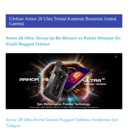
Ulefone Armor 28 Ultra Termal Kameralı Benzersiz Amiral
Gaemisi
Armor 28 Ultra; Dünya’da Bir Benzeri ve Rakibi Olmayan En
Güçlü Rugged Telefon
Armor 28 Ultra Amiral Gemisi Rugged Telefonu İncelemek İçin
Tıklayın