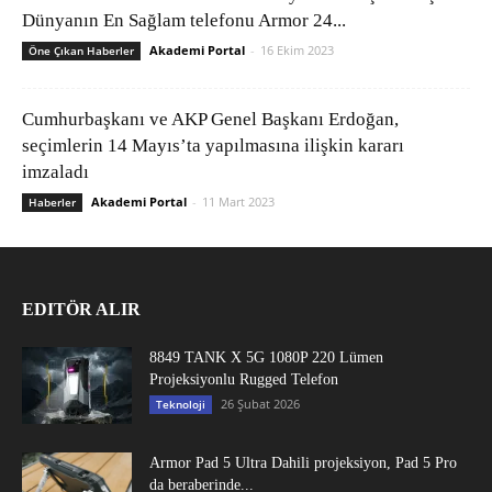
Dünyanın En Sağlam telefonu Armor 24...
Akademi Portal
-
16 Ekim 2023
Öne Çıkan Haberler
Cumhurbaşkanı ve AKP Genel Başkanı Erdoğan,
seçimlerin 14 Mayıs’ta yapılmasına ilişkin kararı
imzaladı
Akademi Portal
-
11 Mart 2023
Haberler
EDITÖR ALIR
8849 TANK X 5G 1080P 220 Lümen
Projeksiyonlu Rugged Telefon
26 Şubat 2026
Teknoloji
Armor Pad 5 Ultra Dahili projeksiyon, Pad 5 Pro
da beraberinde...