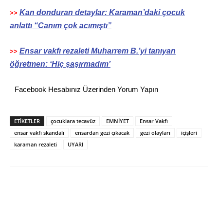
Kan donduran detaylar: Karaman’daki çocuk
>>
anlattı “Canım çok acımıştı”
Ensar vakfı rezaleti Muharrem B.’yi tanıyan
>>
öğretmen: ‘Hiç şaşırmadım’
Facebook Hesabınız Üzerinden Yorum Yapın
ETİKETLER
çocuklara tecavüz
EMNİYET
Ensar Vakfı
ensar vakfı skandalı
ensardan gezi çıkacak
gezi olayları
içişleri
karaman rezaleti
UYARI