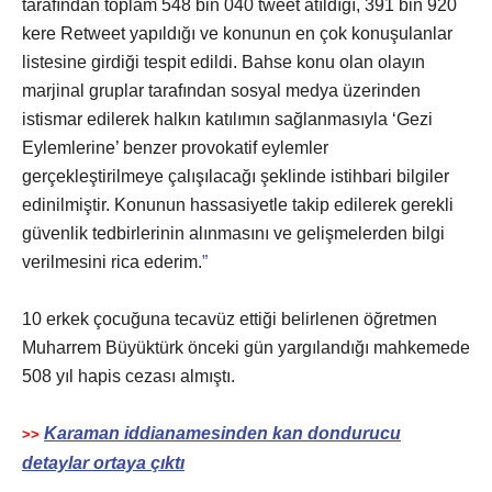
tarafından toplam 548 bin 040 tweet atıldığı, 391 bin 920
kere Retweet yapıldığı ve konunun en çok konuşulanlar
listesine girdiği tespit edildi. Bahse konu olan olayın
marjinal gruplar tarafından sosyal medya üzerinden
istismar edilerek halkın katılımın sağlanmasıyla ‘Gezi
Eylemlerine’ benzer provokatif eylemler
gerçekleştirilmeye çalışılacağı şeklinde istihbari bilgiler
edinilmiştir. Konunun hassasiyetle takip edilerek gerekli
güvenlik tedbirlerinin alınmasını ve gelişmelerden bilgi
verilmesini rica ederim.
”
10 erkek çocuğuna tecavüz ettiği belirlenen öğretmen
Muharrem Büyüktürk önceki gün yargılandığı mahkemede
508 yıl hapis cezası almıştı.
Karaman iddianamesinden kan dondurucu
>>
detaylar ortaya çıktı