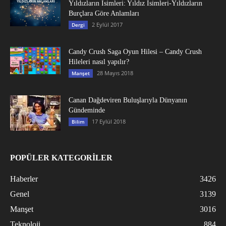
Yıldızların İsimleri: Yıldız İsimleri-Yıldızların
Burçlara Göre Anlamları
2 Eylül 2017
Dergi
Candy Crush Saga Oyun Hilesi – Candy Crush
Hileleri nasıl yapılır?
28 Mayıs 2018
Manşet
Canan Dağdeviren Buluşlarıyla Dünyanın
Gündeminde
17 Eylül 2018
Bilim
POPÜLER KATEGORİLER
Haberler
3426
Genel
3139
Manşet
3016
Teknoloji
884