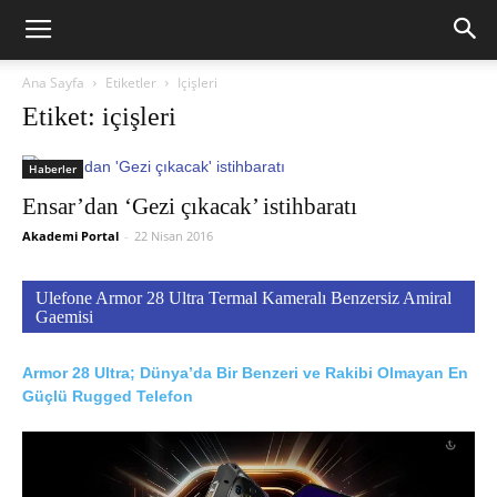
Ana Sayfa
Etiketler
Içişleri
Etiket: içişleri
Haberler
Ensar’dan ‘Gezi çıkacak’ istihbaratı
Akademi Portal
-
22 Nisan 2016
Ulefone Armor 28 Ultra Termal Kameralı Benzersiz Amiral
Gaemisi
Armor 28 Ultra; Dünya’da Bir Benzeri ve Rakibi Olmayan En
Güçlü Rugged Telefon