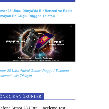
mor 28 Ultra; Dünya’da Bir Benzeri ve Rakibi
lmayan En Güçlü Rugged Telefon
mor 28 Ultra Amiral Gemisi Rugged Telefonu
celemek İçin
Tıklayın
ÖNE ÇIKAN ÜRÜNLER
lefone Armor 28 Ultra – inceleme, test,