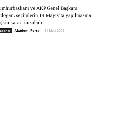
umhurbaşkanı ve AKP Genel Başkanı
rdoğan, seçimlerin 14 Mayıs’ta yapılmasına
işkin kararı imzaladı
Akademi Portal
-
11 Mart 2023
aberler