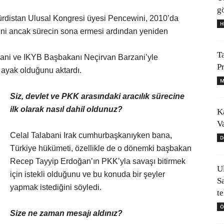
gö
 Kürdistan Ulusal Kongresi üyesi Pencewini, 2010’da
H
ğini ancak sürecin sona ermesi ardından yeniden
T
bani ve IKYB Başbakanı Neçirvan Barzani’yle
P
ayak olduğunu aktardı.
M
Siz, devlet ve PKK arasındaki aracılık sürecine
ilk olarak nasıl dahil oldunuz?
K
V
Celal Talabani Irak cumhurbaşkanıyken bana,
D
Türkiye hükümeti, özellikle de o dönemki başbakan
Recep Tayyip Erdoğan’ın PKK’yla savaşı bitirmek
U
için istekli olduğunu ve bu konuda bir şeyler
S
yapmak istediğini söyledi.
t
Ö
Size ne zaman mesajı aldınız?