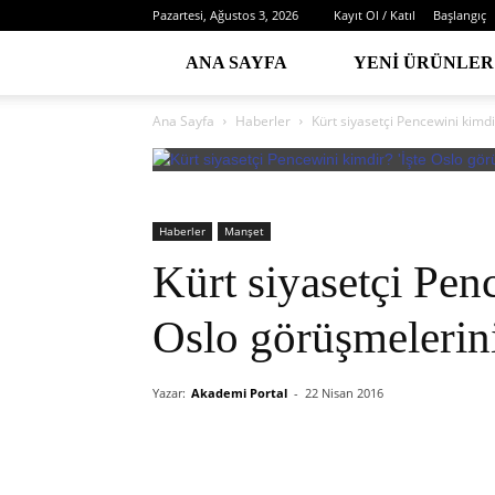
Pazartesi, Ağustos 3, 2026
Kayıt Ol / Katıl
Başlangıç
ANA SAYFA
YENI ÜRÜNLER
Ana Sayfa
Haberler
Kürt siyasetçi Pencewini kimdi
Haberler
Manşet
Kürt siyasetçi Pen
Oslo görüşmelerin
Yazar:
Akademi Portal
-
22 Nisan 2016