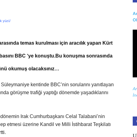
Ar
O
ek yüzü’
arasında temas kurulması için aracılık yapan Kürt
z basını BBC ‘ye konuştu.Bu konuşma sonrasında
zünü okumuş olacaksınız…
) Süleymaniye kentinde BBC’nin sorularını yanıtlayan
Ar
ında görüşme trafiği yaptığı dönemde yaşadıklarını
İn
e dönemin Irak Cumhurbaşkanı Celal Talabani’nin
ep etmesi üzerine Kandil ve Milli İstihbarat Teşkilatı
ti.
U