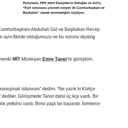
Pencewini, PKK lideri Karayılan’ın Erdoğan ve Gül’ü,
“Kürt sorununu çözmek isteyen ilk Cumhurbaşkanı ve
Başbakan” olarak tanımladığını söylüyor.
n Cumhurbaşkanı Abdullah Gül ve Başbakan Recep
de aynı fikirde olduğumuzu ve bu sorunu diyalog
dönemki
MİT
Müsteşarı
Emre Taner
‘le görüştüm.
e konuşmak istiyorum” dedim. “Ne yazık ki Kürtçe
dediler. Görüşmede Taner dahil üç kişi vardı. Bir
 yetkilisi vardı. Birisi yaşlı bir bayandı. İsimlerini