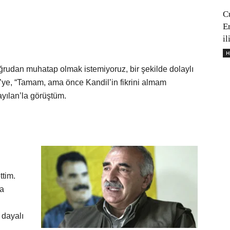
C
E
il
H
rudan muhatap olmak istemiyoruz, bir şekilde dolaylı
’ye, “Tamam, ama önce Kandil’in fikrini almam
ayılan’la görüştüm.
ttim.
ğa
 dayalı