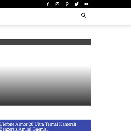
Ulefone Armor 28 Ultra Termal Kameralı
Benzersiz Amiral Gaemisi