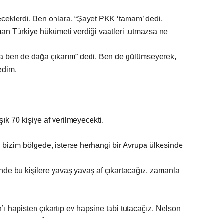
neceklerdi. Ben onlara, “Şayet PKK ‘tamam’ dedi,
zaman Türkiye hükümeti verdiği vaatleri tutmazsa ne
 ben de dağa çıkarım” dedi. Ben de gülümseyerek,
edim.
ık 70 kişiye af verilmeyecekti.
i bizim bölgede, isterse herhangi bir Avrupa ülkesinde
sinde bu kişilere yavaş yavaş af çıkartacağız, zamanla
’ı hapisten çıkartıp ev hapsine tabi tutacağız. Nelson