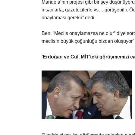
Mandela’nın projesi gibi bir şey düşünüyor
insanlarla, gazetecilerle vs… görüşebilir. Ö
onaylaması gerekir” dedi.
Ben, “Meclis onaylamazsa ne olur” diye sord
meclisin büyük çoğunluğu bizden oluşuyor” d
‘Erdoğan ve Gül, MİT’teki görüşmemizi can