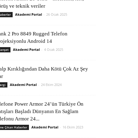
rüş ve teknik veriler
Akademi Portal
-
26 Ocak 2025
aberler
ank 2 Pro 8849 Rugged Telefon
rojeksiyonlu Android 14
Akademi Portal
-
4 Ocak 2025
anşet
alp Kırıklığından Daha Kötü Çok Az Şey
ar
Akademi Portal
-
24 Ekim 2024
ergi
lefone Power Armor 24’ün Türkiye Ön
atışları Başladı Dünyanın En Sağlam
elefonu Armor 24...
Akademi Portal
-
16 Ekim 2023
ne Çıkan Haberler