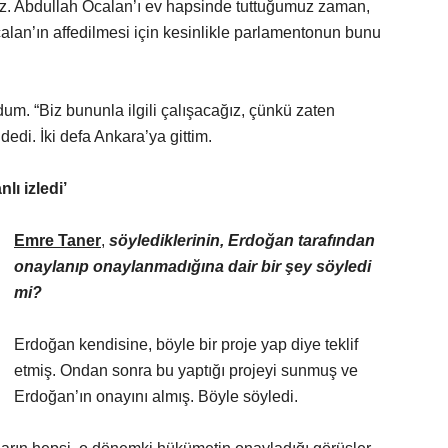
uz. Abdullah Öcalan’ı ev hapsinde tuttuğumuz zaman,
calan’ın affedilmesi için kesinlikle parlamentonun bunu
um. “Biz bununla ilgili çalışacağız, çünkü zaten
edi. İki defa Ankara’ya gittim.
lı izledi’
Emre Taner
,
söylediklerinin, Erdoğan tarafından
onaylanıp onaylanmadığına dair bir şey söyledi
mi?
Erdoğan kendisine, böyle bir proje yap diye teklif
etmiş. Ondan sonra bu yaptığı projeyi sunmuş ve
Erdoğan’ın onayını almış. Böyle söyledi.