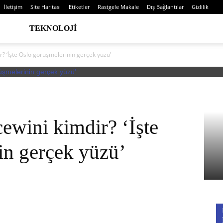
İletişim
Site Haritası
Etiketler
Rastgele Makale
Dış Bağlantılar
Gizlilik
TEKNOLOJI
r? ‘İşte Oslo görüşmelerinin gerçek yüzü’
cewini kimdir? ‘İşte
in gerçek yüzü’