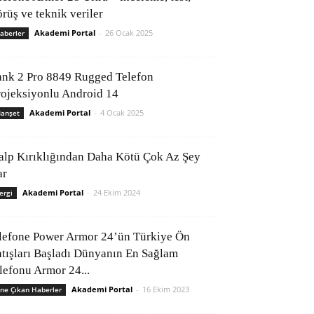
rüş ve teknik veriler
Akademi Portal
-
26 Ocak 2025
aberler
ank 2 Pro 8849 Rugged Telefon
rojeksiyonlu Android 14
Akademi Portal
-
4 Ocak 2025
anşet
alp Kırıklığından Daha Kötü Çok Az Şey
ar
Akademi Portal
-
24 Ekim 2024
ergi
lefone Power Armor 24’ün Türkiye Ön
atışları Başladı Dünyanın En Sağlam
elefonu Armor 24...
Akademi Portal
-
16 Ekim 2023
ne Çıkan Haberler