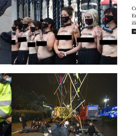
C
E
il
H