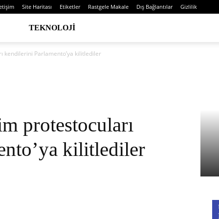
letişim
Site Haritası
Etiketler
Rastgele Makale
Dış Bağlantılar
Gizlilik
TEKNOLOJI
ı kendilerini Parlamento’ya kilitlediler
im protestocuları
nto’ya kilitlediler