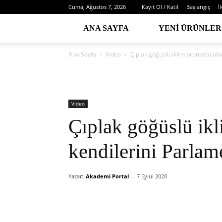
Cuma, Ağustos 7, 2026
Kayıt Ol / Katıl
Başlangıç
İ
ANA SAYFA
YENI ÜRÜNLER
Ana Sayfa
Video
Çıplak göğüslü iklim protestocular
Video
Çıplak göğüslü ikl
kendilerini Parlame
Yazar:
Akademi Portal
-
7 Eylül 2020