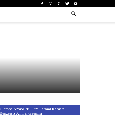
Ulefone Armor 28 Ultra Termal Kameralı
Benzersiz Amiral Gaemisi