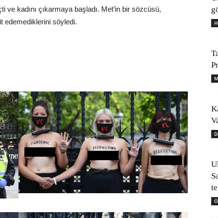
gö
çti ve kadını çıkarmaya başladı. Met’in bir sözcüsü,
t edemediklerini söyledi.
H
T
P
M
K
V
D
U
S
t
Ö