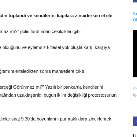
Ar
n toplandı ve kendilerini kapılara zincirlerken el ele
O
maz mı?” polis tarafından çekildikleri gibi
e olduğunu ve eylemsiz kitlesel yok oluşla karşı karşıya
ıtımını erteledikten sonra manşetlere çıktı
Gerçeği Görünmez mi?’ Yazılı bir pankartla kendilerini
Ar
arafından uzaklaştırıldı bugün iklim değişikliği protestosunun
İn
ınlar saat 9.30’da boyunlarını parmaklıklara zincirlemek
U