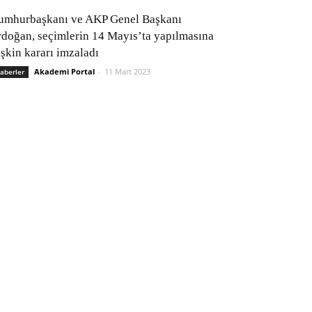
umhurbaşkanı ve AKP Genel Başkanı
rdoğan, seçimlerin 14 Mayıs’ta yapılmasına
işkin kararı imzaladı
Akademi Portal
-
11 Mart 2023
aberler