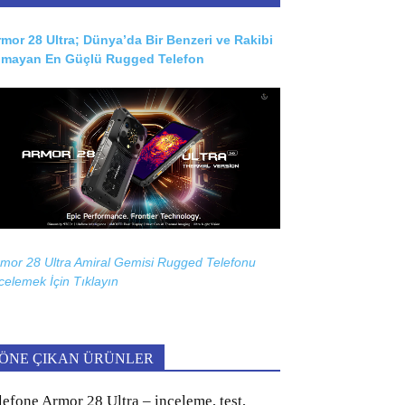
mor 28 Ultra; Dünya’da Bir Benzeri ve Rakibi
lmayan En Güçlü Rugged Telefon
mor 28 Ultra Amiral Gemisi Rugged Telefonu
celemek İçin
Tıklayın
ÖNE ÇIKAN ÜRÜNLER
lefone Armor 28 Ultra – inceleme, test,