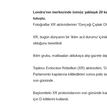
Londra’nın merkezinde üstsüz yaklaşık 20 kadı
tutuştu.
Fotoğraflar XR aktivistlerinin “Gerçeği Çıplak Ol
XR, bugün dünyanın bir ‘iklim acil durumu’ içind
olduğunu tweetledi
İklim grubu, matbaaları ablukaya alıp gazete dağ
Topless Extinction Rebellion (XR) aktivistleri, ‘
Parlamento kapılarına kilitledikten sonra polis t
son gününde .
Başkentteki XR protestolarının son gününde kad
için D-kilitlerini kullandı.