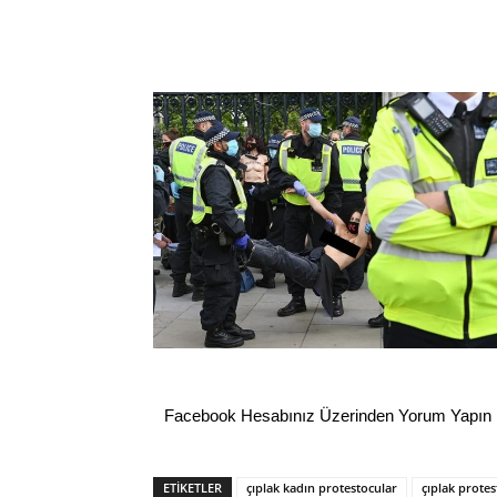
Facebook Hesabınız Üzerinden Yorum Yapın
ETİKETLER
çıplak kadın protestocular
çıplak protes