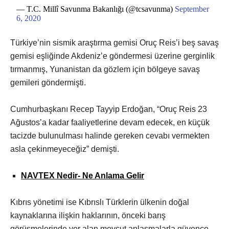
— T.C. Millî Savunma Bakanlığı (@tcsavunma)
September
6, 2020
Türkiye’nin sismik araştırma gemisi Oruç Reis’i beş savaş
gemisi eşliğinde Akdeniz’e göndermesi üzerine gerginlik
tırmanmış, Yunanistan da gözlem için bölgeye savaş
gemileri göndermişti.
Cumhurbaşkanı Recep Tayyip Erdoğan, “Oruç Reis 23
Ağustos’a kadar faaliyetlerine devam edecek, en küçük
tacizde bulunulması halinde gereken cevabı vermekten
asla çekinmeyeceğiz” demişti.
NAVTEX Nedir- Ne Anlama Gelir
Kıbrıs yönetimi ise Kıbrıslı Türklerin ülkenin doğal
kaynaklarına ilişkin haklarının, önceki barış
görüşmelerinde yer alan mevcut anlaşmalarla güvence