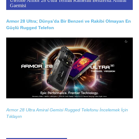
Ulefone Armor 28 Ultra Termal Kameralı Benzersiz Amiral
Gaemisi
Armor 28 Ultra; Dünya’da Bir Benzeri ve Rakibi Olmayan En
Güçlü Rugged Telefon
Armor 28 Ultra Amiral Gemisi Rugged Telefonu İncelemek İçin
Tıklayın