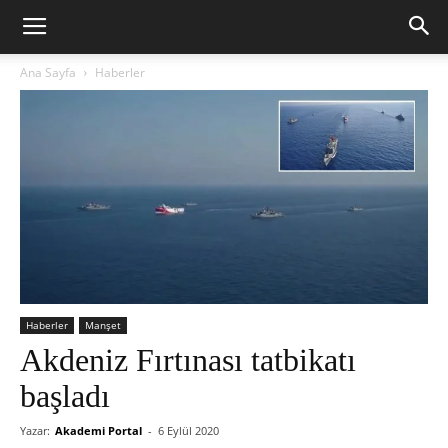
Ana Sayfa
Haberler
Haberler
Manşet
Akdeniz Fırtınası tatbikatı
başladı
Yazar:
Akademi Portal
-
6 Eylül 2020