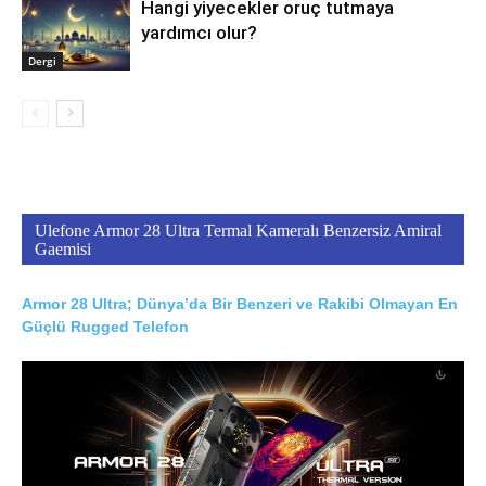
Hangi yiyecekler oruç tutmaya
yardımcı olur?
Dergi
Ulefone Armor 28 Ultra Termal Kameralı Benzersiz Amiral
Gaemisi
Armor 28 Ultra; Dünya’da Bir Benzeri ve Rakibi Olmayan En
Güçlü Rugged Telefon