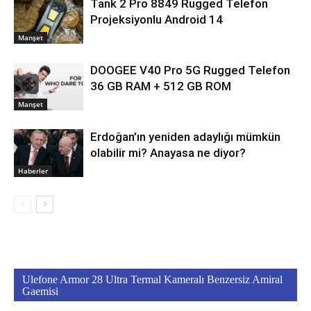
Tank 2 Pro 8849 Rugged Telefon
Projeksiyonlu Android 14
Manşet
DOOGEE V40 Pro 5G Rugged Telefon
36 GB RAM + 512 GB ROM
Manşet
Erdoğan’ın yeniden adaylığı mümkün
olabilir mi? Anayasa ne diyor?
Haberler
Ulefone Armor 28 Ultra Termal Kameralı Benzersiz Amiral
Gaemisi