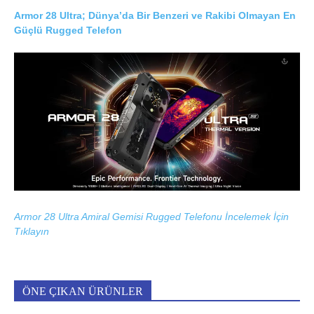
Armor 28 Ultra; Dünya’da Bir Benzeri ve Rakibi Olmayan En
Güçlü Rugged Telefon
Armor 28 Ultra Amiral Gemisi Rugged Telefonu İncelemek İçin
Tıklayın
ÖNE ÇIKAN ÜRÜNLER