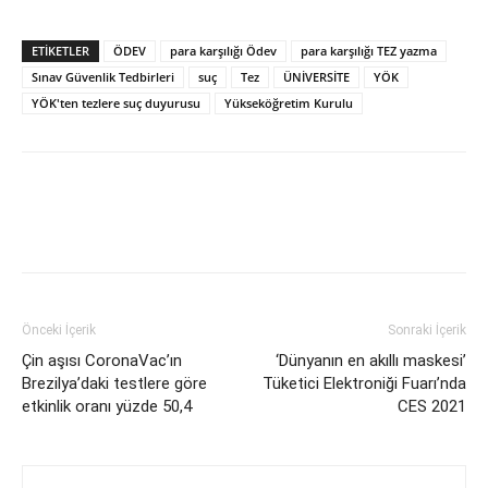
ETİKETLER
ÖDEV
para karşılığı Ödev
para karşılığı TEZ yazma
Sınav Güvenlik Tedbirleri
suç
Tez
ÜNİVERSİTE
YÖK
YÖK'ten tezlere suç duyurusu
Yükseköğretim Kurulu
Önceki İçerik
Sonraki İçerik
Çin aşısı CoronaVac’ın
‘Dünyanın en akıllı maskesi’
Brezilya’daki testlere göre
Tüketici Elektroniği Fuarı’nda
etkinlik oranı yüzde 50,4
CES 2021