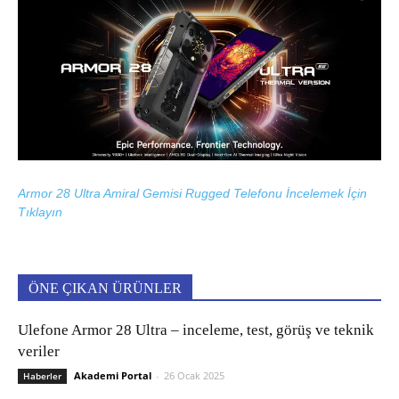
Armor 28 Ultra Amiral Gemisi Rugged Telefonu İncelemek İçin
Tıklayın
ÖNE ÇIKAN ÜRÜNLER
Ulefone Armor 28 Ultra – inceleme, test, görüş ve teknik
veriler
Akademi Portal
-
26 Ocak 2025
Haberler