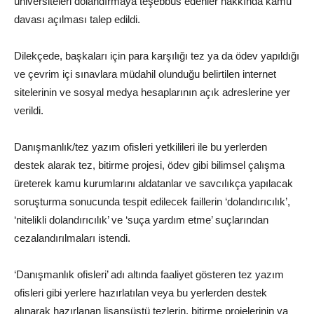
üniversiteleri dolandırmaya teşebbüs edenler hakkında kamu
davası açılması talep edildi.
Dilekçede, başkaları için para karşılığı tez ya da ödev yapıldığı
ve çevrim içi sınavlara müdahil olunduğu belirtilen internet
sitelerinin ve sosyal medya hesaplarının açık adreslerine yer
verildi.
Danışmanlık/tez yazım ofisleri yetkilileri ile bu yerlerden
destek alarak tez, bitirme projesi, ödev gibi bilimsel çalışma
üreterek kamu kurumlarını aldatanlar ve savcılıkça yapılacak
soruşturma sonucunda tespit edilecek faillerin ‘dolandırıcılık’,
‘nitelikli dolandırıcılık’ ve ‘suça yardım etme’ suçlarından
cezalandırılmaları istendi.
‘Danışmanlık ofisleri’ adı altında faaliyet gösteren tez yazım
ofisleri gibi yerlere hazırlatılan veya bu yerlerden destek
alınarak hazırlanan lisansüstü tezlerin, bitirme projelerinin ya