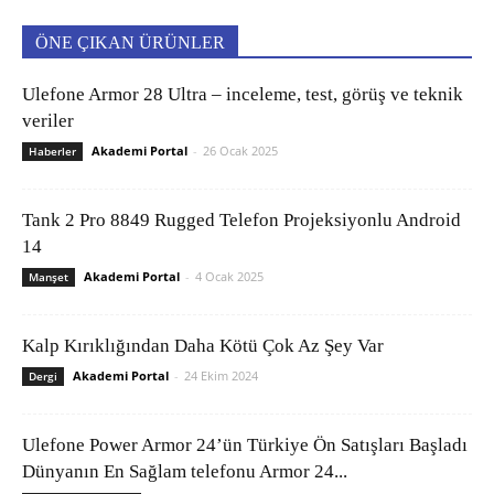
ÖNE ÇIKAN ÜRÜNLER
Ulefone Armor 28 Ultra – inceleme, test, görüş ve teknik
veriler
Akademi Portal
-
26 Ocak 2025
Haberler
Tank 2 Pro 8849 Rugged Telefon Projeksiyonlu Android
14
Akademi Portal
-
4 Ocak 2025
Manşet
Kalp Kırıklığından Daha Kötü Çok Az Şey Var
Akademi Portal
-
24 Ekim 2024
Dergi
Ulefone Power Armor 24’ün Türkiye Ön Satışları Başladı
Dünyanın En Sağlam telefonu Armor 24...