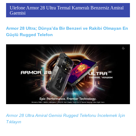
Ulefone Armor 28 Ultra Termal Kameralı Benzersiz Amiral
Gaemisi
Armor 28 Ultra; Dünya’da Bir Benzeri ve Rakibi Olmayan En
Güçlü Rugged Telefon
Armor 28 Ultra Amiral Gemisi Rugged Telefonu İncelemek İçin
Tıklayın