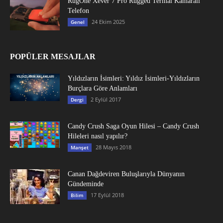
RugOne Xever 7 Pro Rugged Termal Kamaralı
Telefon
24 Ekim 2025
Genel
POPÜLER MESAJLAR
Yıldızların İsimleri: Yıldız İsimleri-Yıldızların
Burçlara Göre Anlamları
2 Eylül 2017
Dergi
Candy Crush Saga Oyun Hilesi – Candy Crush
Hileleri nasıl yapılır?
28 Mayıs 2018
Manşet
Canan Dağdeviren Buluşlarıyla Dünyanın
Gündeminde
17 Eylül 2018
Bilim