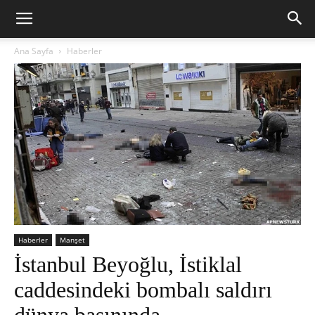
Ana Sayfa
Haberler
Haberler
Manşet
İstanbul Beyoğlu, İstiklal
caddesindeki bombalı saldırı
dünya basınında