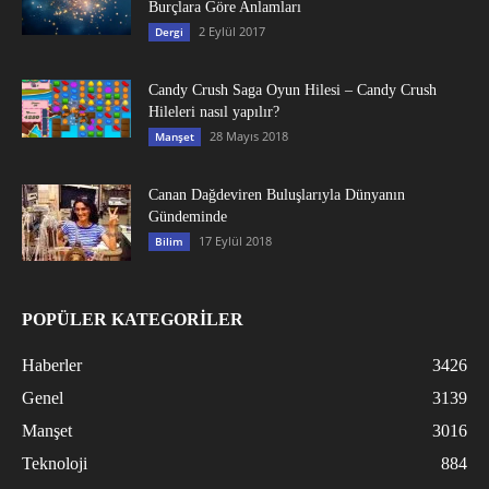
Burçlara Göre Anlamları
2 Eylül 2017
Dergi
Candy Crush Saga Oyun Hilesi – Candy Crush
Hileleri nasıl yapılır?
28 Mayıs 2018
Manşet
Canan Dağdeviren Buluşlarıyla Dünyanın
Gündeminde
17 Eylül 2018
Bilim
POPÜLER KATEGORİLER
Haberler
3426
Genel
3139
Manşet
3016
Teknoloji
884