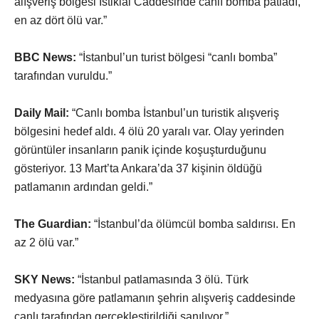
alışveriş bölgesi İstiklal Caddesinde canlı bomba patladı,
en az dört ölü var.”
BBC News:
“İstanbul’un turist bölgesi “canlı bomba”
tarafından vuruldu.”
Daily Mail:
“Canlı bomba İstanbul’un turistik alışveriş
bölgesini hedef aldı. 4 ölü 20 yaralı var. Olay yerinden
görüntüler insanların panik içinde koşuşturduğunu
gösteriyor. 13 Mart’ta Ankara’da 37 kişinin öldüğü
patlamanın ardından geldi.”
The Guardian:
“İstanbul’da ölümcül bomba saldırısı. En
az 2 ölü var.”
SKY News:
“İstanbul patlamasında 3 ölü. Türk
medyasına göre patlamanın şehrin alışveriş caddesinde
canlı tarafından gerçekleştirildiği sanılıyor.”