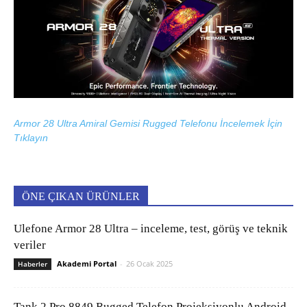
Armor 28 Ultra Amiral Gemisi Rugged Telefonu İncelemek İçin
Tıklayın
ÖNE ÇIKAN ÜRÜNLER
Ulefone Armor 28 Ultra – inceleme, test, görüş ve teknik
veriler
Akademi Portal
-
26 Ocak 2025
Haberler
Tank 2 Pro 8849 Rugged Telefon Projeksiyonlu Android