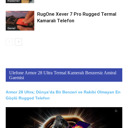
Haberler
RugOne Xever 7 Pro Rugged Termal
Kamaralı Telefon
Genel
Ulefone Armor 28 Ultra Termal Kameralı Benzersiz Amiral
Gaemisi
Armor 28 Ultra; Dünya’da Bir Benzeri ve Rakibi Olmayan En
Güçlü Rugged Telefon