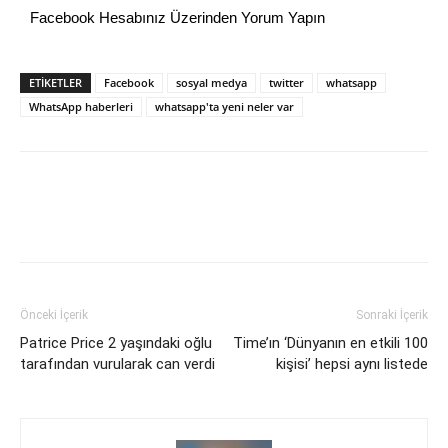
Facebook Hesabınız Üzerinden Yorum Yapın
ETİKETLER
Facebook
sosyal medya
twitter
whatsapp
WhatsApp haberleri
whatsapp'ta yeni neler var
Önceki İçerik
Sonraki İçerik
Patrice Price 2 yaşındaki oğlu
Time’ın ‘Dünyanın en etkili 100
tarafından vurularak can verdi
kişisi’ hepsi aynı listede