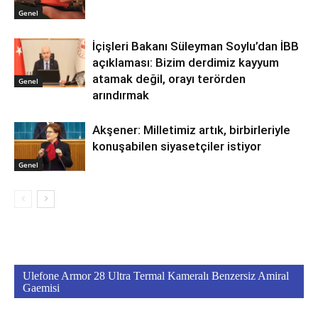
Genel
İçişleri Bakanı Süleyman Soylu’dan İBB
açıklaması: Bizim derdimiz kayyum
atamak değil, orayı terörden
Genel
arındırmak
Akşener: Milletimiz artık, birbirleriyle
konuşabilen siyasetçiler istiyor
Genel
Ulefone Armor 28 Ultra Termal Kameralı Benzersiz Amiral
Gaemisi