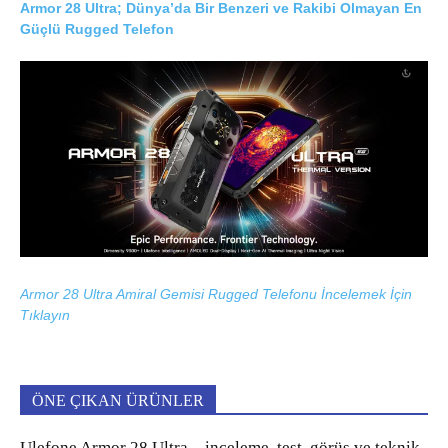
Armor 28 Ultra; Dünya’da Bir Benzeri ve Rakibi Olmayan En
Güçlü Rugged Telefon
Armor 28 Ultra Amiral Gemisi Rugged Telefonu İncelemek İçin
Tıklayın
ÖNE ÇIKAN ÜRÜNLER
Ulefone Armor 28 Ultra – inceleme, test, görüş ve teknik