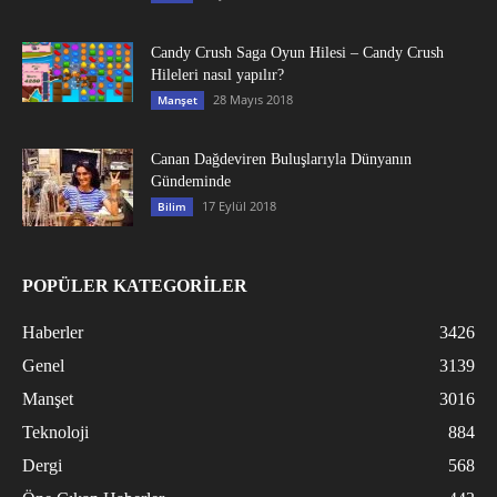
Candy Crush Saga Oyun Hilesi – Candy Crush
Hileleri nasıl yapılır?
28 Mayıs 2018
Manşet
Canan Dağdeviren Buluşlarıyla Dünyanın
Gündeminde
17 Eylül 2018
Bilim
POPÜLER KATEGORİLER
Haberler
3426
Genel
3139
Manşet
3016
Teknoloji
884
Dergi
568