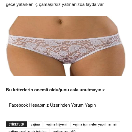
gece yatarken iç çamaşırsız yatmanızda fayda var.
Bu kriterlerin önemli olduğunu asla unutmayınız..
.
Facebook Hesabınız Üzerinden Yorum Yapın
ETİKETLER
vajina
vajina hijyeni
vajina için neler yapılmamalı
vajina nasıl temiz tutulur
vajina temizliği