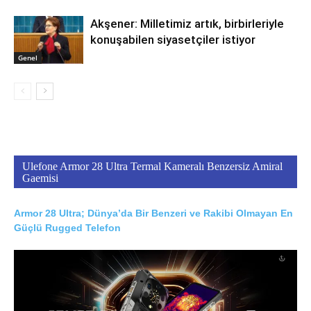
Akşener: Milletimiz artık, birbirleriyle
konuşabilen siyasetçiler istiyor
Genel
Ulefone Armor 28 Ultra Termal Kameralı Benzersiz Amiral
Gaemisi
Armor 28 Ultra; Dünya’da Bir Benzeri ve Rakibi Olmayan En
Güçlü Rugged Telefon