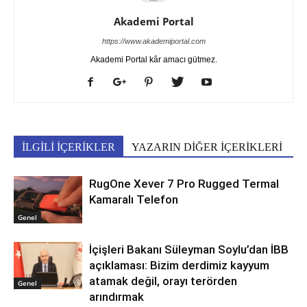
Akademi Portal
https://www.akademiportal.com
Akademi Portal kâr amacı gütmez.
İLGİLİ İÇERİKLER
YAZARIN DİĞER İÇERİKLERİ
RugOne Xever 7 Pro Rugged Termal
Kamaralı Telefon
Genel
İçişleri Bakanı Süleyman Soylu’dan İBB
açıklaması: Bizim derdimiz kayyum
atamak değil, orayı terörden
Genel
arındırmak