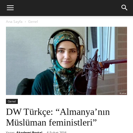
Ana Sayfa
Genel
Genel
DW Türkçe: “Almanya’nın
Müslüman feministleri”
Yazar:
Akademi Portal
-
6 Şubat 2016