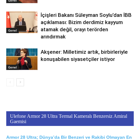
Genel
İçişleri Bakanı Süleyman Soylu’dan İBB
açıklaması: Bizim derdimiz kayyum
atamak değil, orayı terörden
Genel
arındırmak
Akşener: Milletimiz artık, birbirleriyle
konuşabilen siyasetçiler istiyor
Genel
Ulefone Armor 28 Ultra Termal Kameralı Benzersiz Amiral
Gaemisi
Armor 28 Ultra; Dünya’da Bir Benzeri ve Rakibi Olmayan En