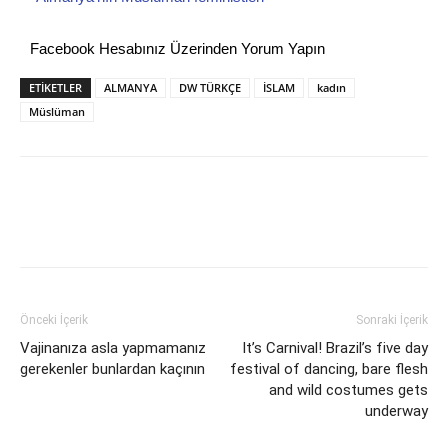
Facebook Hesabınız Üzerinden Yorum Yapın
ETİKETLER
ALMANYA
DW TÜRKÇE
İSLAM
kadın
Müslüman
Önceki İçerik
Sonraki İçerik
Vajinanıza asla yapmamanız
It’s Carnival! Brazil’s five day
gerekenler bunlardan kaçının
festival of dancing, bare flesh
and wild costumes gets
underway