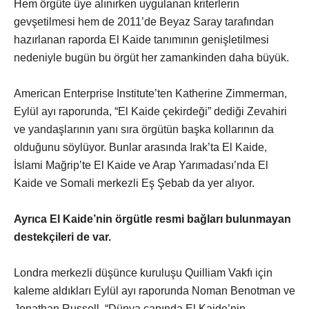
Hem örgüte üye alınırken uygulanan kriterlerin
gevşetilmesi hem de 2011’de Beyaz Saray tarafından
hazırlanan raporda El Kaide tanımının genişletilmesi
nedeniyle bugün bu örgüt her zamankinden daha büyük.
American Enterprise Institute’ten Katherine Zimmerman,
Eylül ayı raporunda, “El Kaide çekirdeği” dediği Zevahiri
ve yandaşlarının yanı sıra örgütün başka kollarının da
olduğunu söylüyor. Bunlar arasında Irak’ta El Kaide,
İslami Mağrip’te El Kaide ve Arap Yarımadası’nda El
Kaide ve Somali merkezli Eş Şebab da yer alıyor.
Ayrıca El Kaide’nin örgütle resmi bağları bulunmayan
destekçileri de var.
Londra merkezli düşünce kuruluşu Quilliam Vakfı için
kaleme aldıkları Eylül ayı raporunda Noman Benotman ve
Jonathan Russell, “Dünya çapında El Kaide’nin