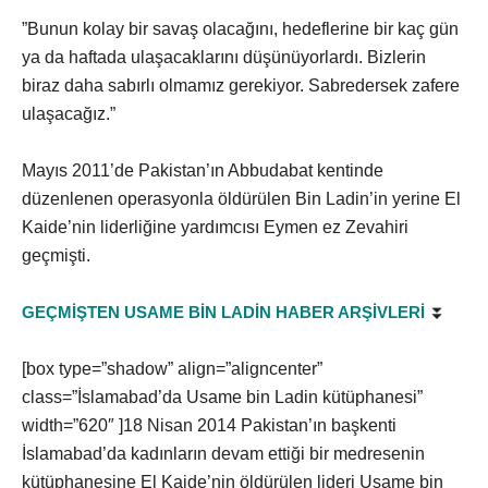
”Bunun kolay bir savaş olacağını, hedeflerine bir kaç gün
ya da haftada ulaşacaklarını düşünüyorlardı. Bizlerin
biraz daha sabırlı olmamız gerekiyor. Sabredersek zafere
ulaşacağız.”
Mayıs 2011’de Pakistan’ın Abbudabat kentinde
düzenlenen operasyonla öldürülen Bin Ladin’in yerine El
Kaide’nin liderliğine yardımcısı Eymen ez Zevahiri
geçmişti.
GEÇMİŞTEN USAME BİN LADİN HABER ARŞİVLERİ
⏬
[box type=”shadow” align=”aligncenter”
class=”İslamabad’da Usame bin Ladin kütüphanesi”
width=”620″ ]18 Nisan 2014 Pakistan’ın başkenti
İslamabad’da kadınların devam ettiği bir medresenin
kütüphanesine El Kaide’nin öldürülen lideri Usame bin