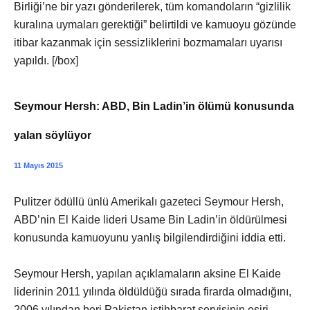
Birliği’ne bir yazı gönderilerek, tüm komandoların “gizlilik
kuralına uymaları gerektiği” belirtildi ve kamuoyu gözünde
itibar kazanmak için sessizliklerini bozmamaları uyarısı
yapıldı. [/box]
Seymour Hersh: ABD, Bin Ladin’in ölümü konusunda
yalan söylüyor
11 Mayıs 2015
Pulitzer ödüllü ünlü Amerikalı gazeteci Seymour Hersh,
ABD’nin El Kaide lideri Usame Bin Ladin’in öldürülmesi
konusunda kamuoyunu yanlış bilgilendirdiğini iddia etti.
Seymour Hersh, yapılan açıklamaların aksine El Kaide
liderinin 2011 yılında öldüldüğü sırada firarda olmadığını,
2006 yılından beri Pakistan istihbarat servisinin esiri