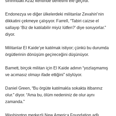
sınırındaki Azaz kentinde denetimi ele geçirdi.
Endonezya ve diğer ülkelerdeki militanlar Zevahiri’nin
dikkatini çekmeye çalışıyor. Farrell, “Tabiri caizse el
sallayıp ‘Biz de katılabilir miyiz lütfen?’ diye soruyorlar.”
diyor.
Militanlar El Kaide’ye katılmak istiyor; çünkü bu durumda
örgütlerinin dönüşüm geçireceğini düşünüyor.
Barnett, birçok militan için El Kaide adının “yozlaşmamış
ve acımasız olmayı ifade ettiğini” söylüyor.
Daniel Green, “Bu örgüte katılmakla sokakta itibarınız
olur.” diyor. “Ama bu, ölüm nedeniniz de olur aynı
zamanda.”
Washington merkezli New America Foundation adlı