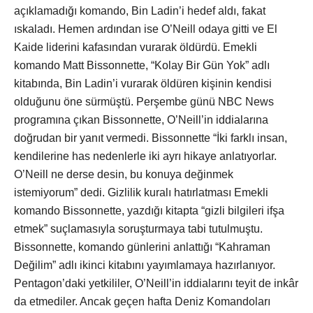
açıklamadığı komando, Bin Ladin’i hedef aldı, fakat
ıskaladı. Hemen ardından ise O’Neill odaya gitti ve El
Kaide liderini kafasından vurarak öldürdü. Emekli
komando Matt Bissonnette, “Kolay Bir Gün Yok” adlı
kitabında, Bin Ladin’i vurarak öldüren kişinin kendisi
olduğunu öne sürmüştü. Perşembe günü NBC News
programına çıkan Bissonnette, O’Neill’in iddialarına
doğrudan bir yanıt vermedi. Bissonnette “İki farklı insan,
kendilerine has nedenlerle iki ayrı hikaye anlatıyorlar.
O’Neill ne derse desin, bu konuya değinmek
istemiyorum” dedi. Gizlilik kuralı hatırlatması Emekli
komando Bissonnette, yazdığı kitapta “gizli bilgileri ifşa
etmek” suçlamasıyla soruşturmaya tabi tutulmuştu.
Bissonnette, komando günlerini anlattığı “Kahraman
Değilim” adlı ikinci kitabını yayımlamaya hazırlanıyor.
Pentagon’daki yetkililer, O’Neill’in iddialarını teyit de inkâr
da etmediler. Ancak geçen hafta Deniz Komandoları