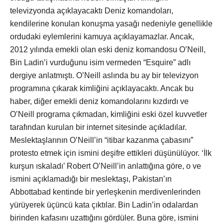
televizyonda açıklayacaktı Deniz komandoları,
kendilerine konulan konuşma yasağı nedeniyle genellikle
ordudaki eylemlerini kamuya açıklayamazlar. Ancak,
2012 yılında emekli olan eski deniz komandosu O’Neill,
Bin Ladin’i vurduğunu isim vermeden “Esquire” adlı
dergiye anlatmıştı. O’Neill aslında bu ay bir televizyon
programına çıkarak kimliğini açıklayacaktı. Ancak bu
haber, diğer emekli deniz komandolarını kızdırdı ve
O’Neill programa çıkmadan, kimliğini eski özel kuvvetler
tarafından kurulan bir internet sitesinde açıkladılar.
Meslektaşlarının O’Neill’in “itibar kazanma çabasını”
protesto etmek için ismini deşifre ettikleri düşünülüyor. ‘İlk
kurşun ıskaladı’ Robert O’Neill’in anlattığına göre, o ve
ismini açıklamadığı bir meslektaşı, Pakistan’ın
Abbottabad kentinde bir yerleşkenin merdivenlerinden
yürüyerek üçüncü kata çıktılar. Bin Ladin’in odalardan
birinden kafasını uzattığını gördüler. Buna göre, ismini