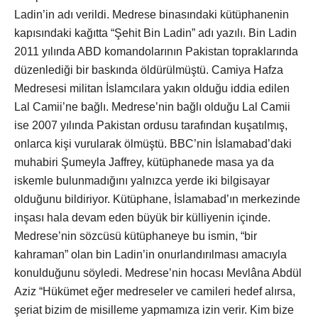
Ladin’in adı verildi. Medrese binasındaki kütüphanenin
kapısındaki kağıtta “Şehit Bin Ladin” adı yazılı. Bin Ladin
2011 yılında ABD komandolarının Pakistan topraklarında
düzenlediği bir baskında öldürülmüştü. Camiya Hafza
Medresesi militan İslamcılara yakın olduğu iddia edilen
Lal Camii’ne bağlı. Medrese’nin bağlı olduğu Lal Camii
ise 2007 yılında Pakistan ordusu tarafından kuşatılmış,
onlarca kişi vurularak ölmüştü. BBC’nin İslamabad’daki
muhabiri Şumeyla Jaffrey, kütüphanede masa ya da
iskemle bulunmadığını yalnızca yerde iki bilgisayar
olduğunu bildiriyor. Kütüphane, İslamabad’ın merkezinde
inşası hala devam eden büyük bir külliyenin içinde.
Medrese’nin sözcüsü kütüphaneye bu ismin, “bir
kahraman” olan bin Ladin’in onurlandırılması amacıyla
konulduğunu söyledi. Medrese’nin hocası Mevlâna Abdül
Aziz “Hükümet eğer medreseler ve camileri hedef alırsa,
şeriat bizim de misilleme yapmamıza izin verir. Kim bize