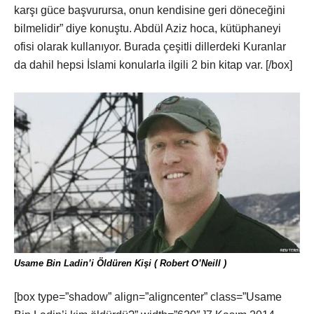
karşı güce başvurursa, onun kendisine geri döneceğini
bilmelidir” diye konuştu. Abdül Aziz hoca, kütüphaneyi
ofisi olarak kullanıyor. Burada çeşitli dillerdeki Kuranlar
da dahil hepsi İslami konularla ilgili 2 bin kitap var. [/box]
Usame Bin Ladin’i Öldüren Kişi ( Robert O’Neill )
[box type=”shadow” align=”aligncenter” class=”Usame