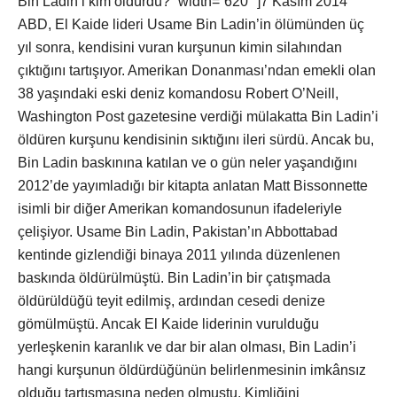
Bin Ladin’i kim öldürdü?” width=”620″ ]7 Kasım 2014
ABD, El Kaide lideri Usame Bin Ladin’in ölümünden üç
yıl sonra, kendisini vuran kurşunun kimin silahından
çıktığını tartışıyor. Amerikan Donanması’ndan emekli olan
38 yaşındaki eski deniz komandosu Robert O’Neill,
Washington Post gazetesine verdiği mülakatta Bin Ladin’i
öldüren kurşunu kendisinin sıktığını ileri sürdü. Ancak bu,
Bin Ladin baskınına katılan ve o gün neler yaşandığını
2012’de yayımladığı bir kitapta anlatan Matt Bissonnette
isimli bir diğer Amerikan komandosunun ifadeleriyle
çelişiyor. Usame Bin Ladin, Pakistan’ın Abbottabad
kentinde gizlendiği binaya 2011 yılında düzenlenen
baskında öldürülmüştü. Bin Ladin’in bir çatışmada
öldürüldüğü teyit edilmiş, ardından cesedi denize
gömülmüştü. Ancak El Kaide liderinin vurulduğu
yerleşkenin karanlık ve dar bir alan olması, Bin Ladin’i
hangi kurşunun öldürdüğünün belirlenmesinin imkânsız
olduğu tartışmasına neden olmuştu. Kimliğini