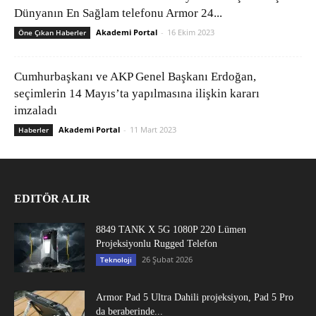
Dünyanın En Sağlam telefonu Armor 24...
Akademi Portal
-
16 Ekim 2023
Öne Çıkan Haberler
Cumhurbaşkanı ve AKP Genel Başkanı Erdoğan,
seçimlerin 14 Mayıs’ta yapılmasına ilişkin kararı
imzaladı
Akademi Portal
-
11 Mart 2023
Haberler
EDITÖR ALIR
8849 TANK X 5G 1080P 220 Lümen
Projeksiyonlu Rugged Telefon
26 Şubat 2026
Teknoloji
Armor Pad 5 Ultra Dahili projeksiyon, Pad 5 Pro
da beraberinde...