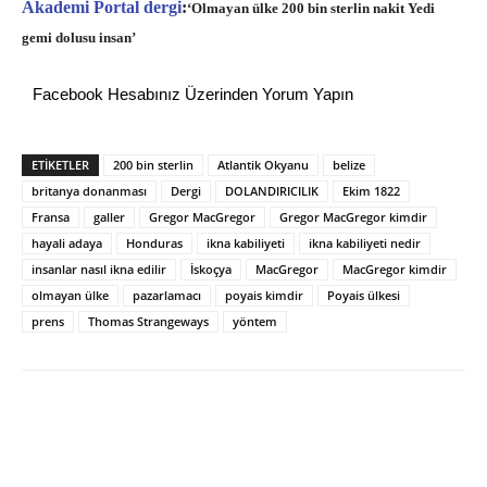
Akademi Portal dergi
:
‘Olmayan ülke 200 bin sterlin nakit Yedi
gemi dolusu insan’
Facebook Hesabınız Üzerinden Yorum Yapın
ETİKETLER
200 bin sterlin
Atlantik Okyanu
belize
britanya donanması
Dergi
DOLANDIRICILIK
Ekim 1822
Fransa
galler
Gregor MacGregor
Gregor MacGregor kimdir
hayali adaya
Honduras
ikna kabiliyeti
ikna kabiliyeti nedir
insanlar nasıl ikna edilir
İskoçya
MacGregor
MacGregor kimdir
olmayan ülke
pazarlamacı
poyais kimdir
Poyais ülkesi
prens
Thomas Strangeways
yöntem