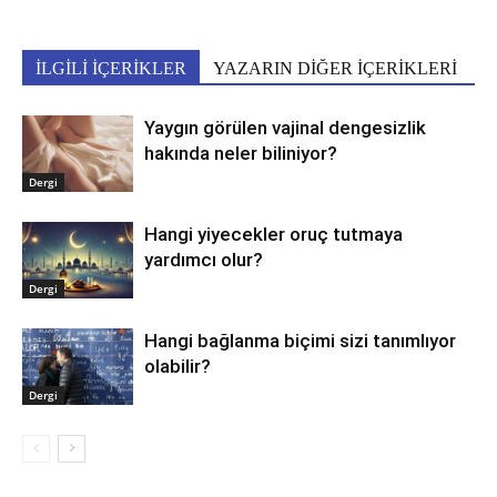
İLGİLİ İÇERİKLER
YAZARIN DİĞER İÇERİKLERİ
Yaygın görülen vajinal dengesizlik
hakında neler biliniyor?
Dergi
Hangi yiyecekler oruç tutmaya
yardımcı olur?
Dergi
Hangi bağlanma biçimi sizi tanımlıyor
olabilir?
Dergi