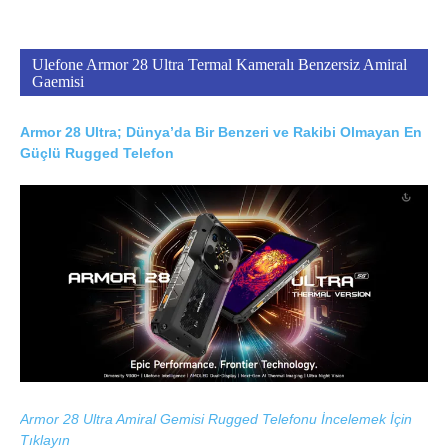
Ulefone Armor 28 Ultra Termal Kameralı Benzersiz Amiral
Gaemisi
Armor 28 Ultra; Dünya’da Bir Benzeri ve Rakibi Olmayan En
Güçlü Rugged Telefon
Armor 28 Ultra Amiral Gemisi Rugged Telefonu İncelemek İçin
Tıklayın