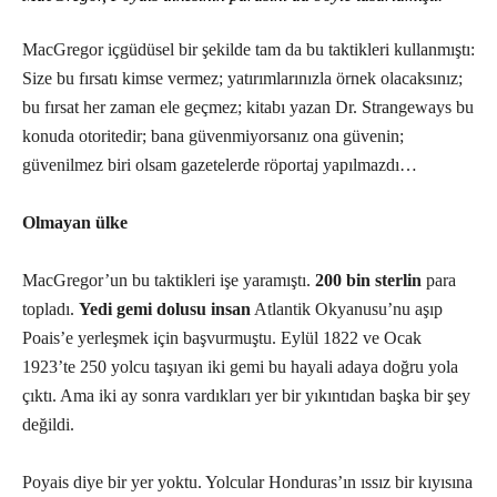
MacGregor içgüdüsel bir şekilde tam da bu taktikleri kullanmıştı:
Size bu fırsatı kimse vermez; yatırımlarınızla örnek olacaksınız;
bu fırsat her zaman ele geçmez; kitabı yazan Dr. Strangeways bu
konuda otoritedir; bana güvenmiyorsanız ona güvenin;
güvenilmez biri olsam gazetelerde röportaj yapılmazdı…
Olmayan ülke
MacGregor’un bu taktikleri işe yaramıştı.
200 bin sterlin
para
topladı.
Yedi gemi dolusu insan
Atlantik Okyanusu’nu aşıp
Poais’e yerleşmek için başvurmuştu. Eylül 1822 ve Ocak
1923’te 250 yolcu taşıyan iki gemi bu hayali adaya doğru yola
çıktı. Ama iki ay sonra vardıkları yer bir yıkıntıdan başka bir şey
değildi.
Poyais diye bir yer yoktu. Yolcular Honduras’ın ıssız bir kıyısına