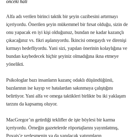
önceki hali
Alfa adı verilen birinci taktik bir şeyin cazibesini artırmayı
içeriyordu. Önerilen şeyin mükemmel bir fırsat olduğu, sizin de
onu yapacak en iyi kişi olduğunuz, bundan ne kadar kazançlı
çıkacağınız vs. fikri aşılanıyordu. İkincisi omegaydı ve direnişi
kırmayı hedefliyordu. Yani sizi, yapılan önerinin kolaylığına ve
bundan kaybedecek hiçbir şeyiniz olmadığına ikna etmeye
yönelikti.
Psikologlar bazı insanların kazanç odaklı düşündüğünü,
bazılarının ise kayıp ve hatalardan sakınmaya çalıştığını
belirtiyor. Yani alfa ve omega taktikleri birlikte bu iki yaklaşım
tarzını da kapsamış oluyor.
MacGregor’ın getirdiği teklifler de işte böylesi bir karma
içeriyordu. Örneğin gazetelerde röportajlarını yayımlatmış,
Poyais’e yerleşmenin ya da yapılacak yatırımların