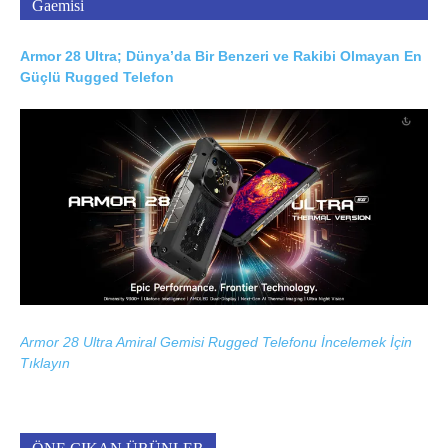
Gaemisi
Armor 28 Ultra; Dünya’da Bir Benzeri ve Rakibi Olmayan En
Güçlü Rugged Telefon
Armor 28 Ultra Amiral Gemisi Rugged Telefonu İncelemek İçin
Tıklayın