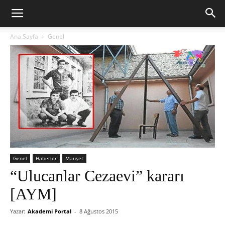
Ana Sayfa
Genel
Genel
Haberler
Manşet
“Ulucanlar Cezaevi” kararı
[AYM]
Yazar:
Akademi Portal
-
8 Ağustos 2015