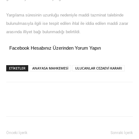
Yargılama süresinin uzunluğu nedeniyle maddi tazminat talebinde
bulunulmasıyla ilgili ise tespit edilen ihlal ile iddia edilen maddi zarar
arasında illiyet bağı bulunmadığı belirtildi.
Facebook Hesabınız Üzerinden Yorum Yapın
ETİKETLER
ANAYASA MAHKEMESİ
ULUCANLAR CEZAEVİ KARARI
Önceki İçerik
Sonraki İçerik