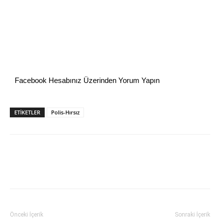
Facebook Hesabınız Üzerinden Yorum Yapın
ETİKETLER
Polis-Hırsız
Önceki İçerik
Sonraki İçerik