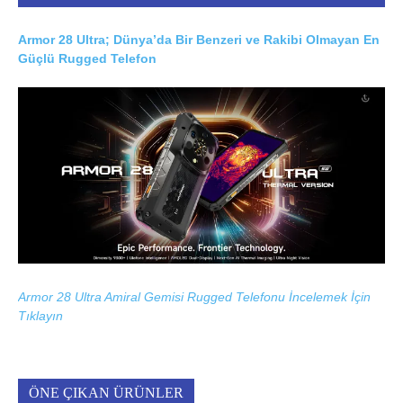
Armor 28 Ultra; Dünya’da Bir Benzeri ve Rakibi Olmayan En
Güçlü Rugged Telefon
Armor 28 Ultra Amiral Gemisi Rugged Telefonu İncelemek İçin
Tıklayın
ÖNE ÇIKAN ÜRÜNLER