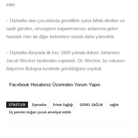
eder.
– Diphallia olan çocuklarda genellikle spina bifida denilen ve
nadir görülen, omurganın kapanmaması anlamına gelen
hastalık riski de diğer bebeklere oranla daha yüksektir.
– Diphallia dünyada ilk kez 1609 yılında doktor Johannes
Jacob Wecker tarafından saptandı. Dr. Wecker, bu vakanın
İtalya’nın Bologna kentinde görüldüğünü söyledi.
Facebook Hesabınız Üzerinden Yorum Yapın
ETİKETLER
Diphallia
Erkek Sağlığı
GENEL SAĞLIK
sağlık
Üç penisle doğan çocuk ameliyat edildi