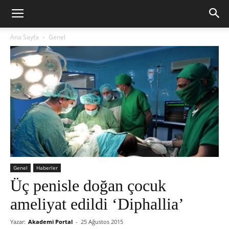
Ana Sayfa
Genel
Genel
Haberler
Üç penisle doğan çocuk
ameliyat edildi ‘Diphallia’
Yazar:
Akademi Portal
-
25 Ağustos 2015