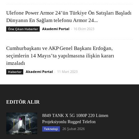
Ulefone Power Armor 24’ün Türkiye Ön Satışları Başladı
Dünyanın En Sağlam telefonu Armor 24...
Akademi Portal
-
16 Ekim 2023
Öne Çıkan Haberler
Cumhurbaşkanı ve AKP Genel Başkanı Erdoğan,
seçimlerin 14 Mayıs’ta yapılmasına ilişkin kararı
imzaladı
Akademi Portal
-
11 Mart 2023
Haberler
EDITÖR ALIR
8849 TANK X 5G 1080P 220 Lümen
Projeksiyonlu Rugged Telefon
26 Şubat 2026
Teknoloji