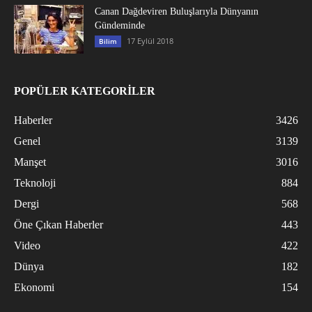
Canan Dağdeviren Buluşlarıyla Dünyanın
Gündeminde
17 Eylül 2018
Bilim
POPÜLER KATEGORİLER
Haberler
3426
Genel
3139
Manşet
3016
Teknoloji
884
Dergi
568
Öne Çıkan Haberler
443
Video
422
Dünya
182
Ekonomi
154