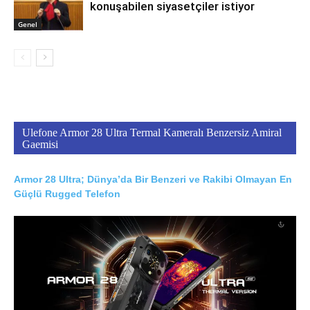
konuşabilen siyasetçiler istiyor
Genel
Ulefone Armor 28 Ultra Termal Kameralı Benzersiz Amiral
Gaemisi
Armor 28 Ultra; Dünya’da Bir Benzeri ve Rakibi Olmayan En
Güçlü Rugged Telefon