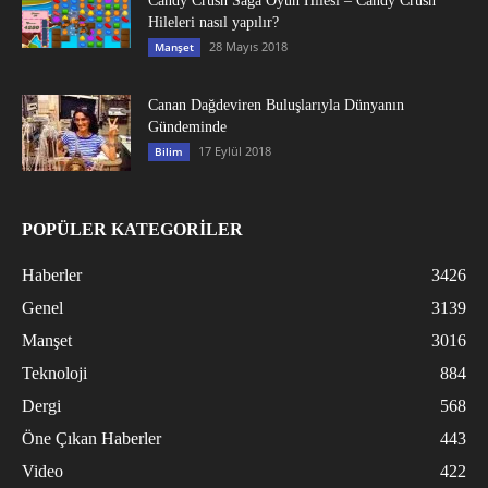
Candy Crush Saga Oyun Hilesi – Candy Crush
Hileleri nasıl yapılır?
28 Mayıs 2018
Manşet
Canan Dağdeviren Buluşlarıyla Dünyanın
Gündeminde
17 Eylül 2018
Bilim
POPÜLER KATEGORİLER
Haberler
3426
Genel
3139
Manşet
3016
Teknoloji
884
Dergi
568
Öne Çıkan Haberler
443
Video
422