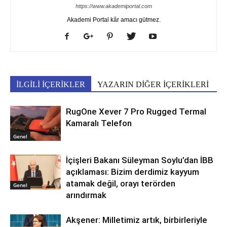
https://www.akademiportal.com
Akademi Portal kâr amacı gütmez.
İLGİLİ İÇERİKLER
YAZARIN DİĞER İÇERİKLERİ
RugOne Xever 7 Pro Rugged Termal
Kamaralı Telefon
Genel
İçişleri Bakanı Süleyman Soylu’dan İBB
açıklaması: Bizim derdimiz kayyum
atamak değil, orayı terörden
Genel
arındırmak
Akşener: Milletimiz artık, birbirleriyle