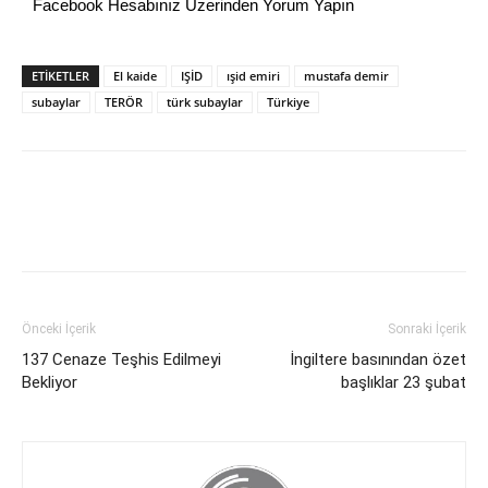
Facebook Hesabınız Üzerinden Yorum Yapın
ETİKETLER
El kaide
IŞİD
ışid emiri
mustafa demir
subaylar
TERÖR
türk subaylar
Türkiye
Önceki İçerik
Sonraki İçerik
137 Cenaze Teşhis Edilmeyi
İngiltere basınından özet
Bekliyor
başlıklar 23 şubat