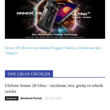
Armor 28 Ultra Amiral Gemisi Rugged Telefonu İncelemek İçin
Tıklayın
ÖNE ÇIKAN ÜRÜNLER
Ulefone Armor 28 Ultra – inceleme, test, görüş ve teknik
veriler
Akademi Portal
-
26 Ocak 2025
Haberler