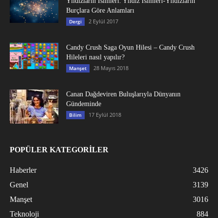
Yıldızların İsimleri: Yıldız İsimleri-Yıldızların
Burçlara Göre Anlamları
2 Eylül 2017
Dergi
Candy Crush Saga Oyun Hilesi – Candy Crush
Hileleri nasıl yapılır?
28 Mayıs 2018
Manşet
Canan Dağdeviren Buluşlarıyla Dünyanın
Gündeminde
17 Eylül 2018
Bilim
POPÜLER KATEGORİLER
Haberler
3426
Genel
3139
Manşet
3016
Teknoloji
884