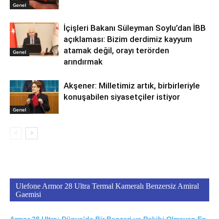
Genel
İçişleri Bakanı Süleyman Soylu’dan İBB
açıklaması: Bizim derdimiz kayyum
atamak değil, orayı terörden
Genel
arındırmak
Akşener: Milletimiz artık, birbirleriyle
konuşabilen siyasetçiler istiyor
Genel
Ulefone Armor 28 Ultra Termal Kameralı Benzersiz Amiral
Gaemisi