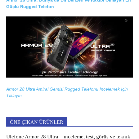
Armor 28 Ultra; Dünya’da Bir Benzeri ve Rakibi Olmayan En
Güçlü Rugged Telefon
Armor 28 Ultra Amiral Gemisi Rugged Telefonu İncelemek İçin
Tıklayın
ÖNE ÇIKAN ÜRÜNLER
Ulefone Armor 28 Ultra – inceleme, test, görüş ve teknik