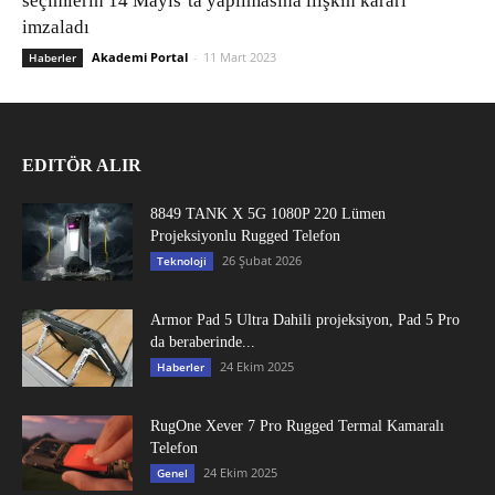
seçimlerin 14 Mayıs’ta yapılmasına ilişkin kararı
imzaladı
Akademi Portal
-
11 Mart 2023
Haberler
EDITÖR ALIR
8849 TANK X 5G 1080P 220 Lümen
Projeksiyonlu Rugged Telefon
26 Şubat 2026
Teknoloji
Armor Pad 5 Ultra Dahili projeksiyon, Pad 5 Pro
da beraberinde...
24 Ekim 2025
Haberler
RugOne Xever 7 Pro Rugged Termal Kamaralı
Telefon
24 Ekim 2025
Genel