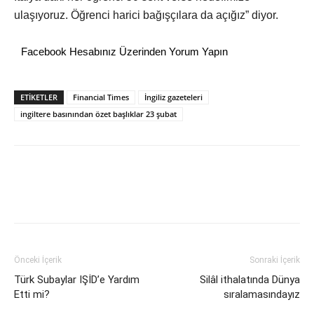
ulaşıyoruz. Öğrenci harici bağışçılara da açığız” diyor.
Facebook Hesabınız Üzerinden Yorum Yapın
ETİKETLER
Financial Times
İngiliz gazeteleri
ingiltere basınından özet başlıklar 23 şubat
Önceki İçerik
Sonraki İçerik
Türk Subaylar IŞİD’e Yardım
Silâl ithalatında Dünya
Etti mi?
sıralamasındayız