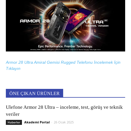
Armor 28 Ultra Amiral Gemisi Rugged Telefonu İncelemek İçin
Tıklayın
ÖNE ÇIKAN ÜRÜNLER
Ulefone Armor 28 Ultra – inceleme, test, görüş ve teknik
veriler
Akademi Portal
-
26 Ocak 2025
Haberler