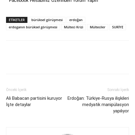
Facebook Hesabınız Üzerinden Yorum Yapın
ETİKETLER
bürüksel görüşmesi
erdoğan
erdoganın bürüksel görüşmesi
Mülteci Krizi
Mülteciler
SURİYE
Önceki İçerik
Sonraki İçerik
Ali Babacan partisini kuruyor
Erdoğan: Türkiye-Rusya ilişkileri
İşte detaylar
medyatik manipülasyon
yapılıyor