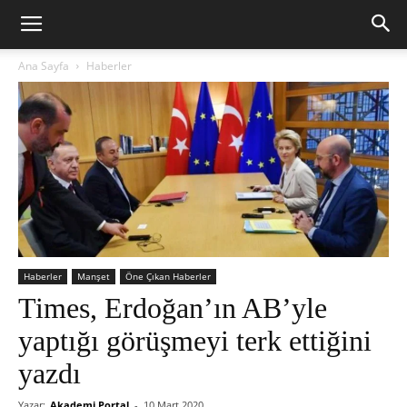
Ana Sayfa
Haberler
Haberler
Manşet
Öne Çıkan Haberler
Times, Erdoğan’ın AB’yle
yaptığı görüşmeyi terk ettiğini
yazdı
Yazar:
Akademi Portal
-
10 Mart 2020